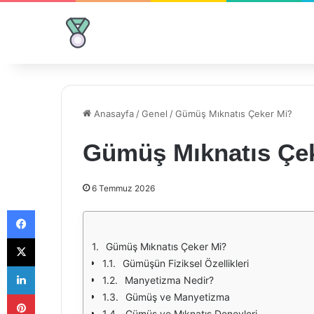
Anasayfa
/
Genel
/
Gümüş Mıknatıs Çeker Mi?
Gümüş Mıknatıs Çe
6 Temmuz 2026
Facebook
X
Gümüş Mıknatıs Çeker Mi?
Gümüşün Fiziksel Özellikleri
LinkedIn
Manyetizma Nedir?
Pinterest
Gümüş ve Manyetizma
Gümüş ve Mıknatıs Deneyleri