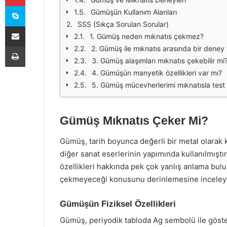
Skype
Gümüşün Kullanım Alanları
SSS (Sıkça Sorulan Sorular)
E-Posta ile paylaş
1. Gümüş neden mıknatıs çekmez?
Yazdır
2. Gümüş ile mıknatıs arasında bir deney 
3. Gümüş alaşımları mıknatıs çekebilir mi
4. Gümüşün manyetik özellikleri var mı?
5. Gümüş mücevherlerimi mıknatısla test 
Gümüş Mıknatıs Çeker Mi?
Gümüş, tarih boyunca değerli bir metal olarak 
diğer sanat eserlerinin yapımında kullanılmıştı
özellikleri hakkında pek çok yanlış anlama bu
çekmeyeceği konusunu derinlemesine inceley
Gümüşün Fiziksel Özellikleri
Gümüş, periyodik tabloda Ag sembolü ile göster