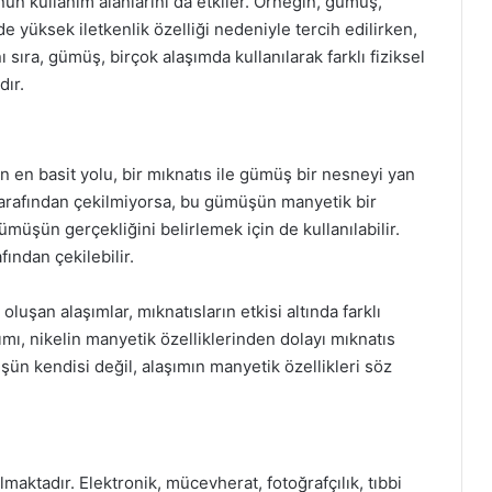
n kullanım alanlarını da etkiler. Örneğin, gümüş,
de yüksek iletkenlik özelliği nedeniyle tercih edilirken,
sıra, gümüş, birçok alaşımda kullanılarak farklı fiziksel
dır.
en basit yolu, bir mıknatıs ile gümüş bir nesneyi yan
arafından çekilmiyorsa, bu gümüşün manyetik bir
gümüşün gerçekliğini belirlemek için de kullanılabilir.
ından çekilebilir.
luşan alaşımlar, mıknatısların etkisi altında farklı
ımı, nikelin manyetik özelliklerinden dolayı mıknatıs
ün kendisi değil, alaşımın manyetik özellikleri söz
maktadır. Elektronik, mücevherat, fotoğrafçılık, tıbbi