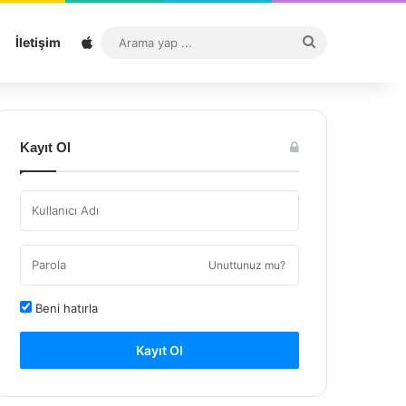
Sitemap
Arama
İletişim
yap
...
Kayıt Ol
Unuttunuz mu?
Beni hatırla
Kayıt Ol