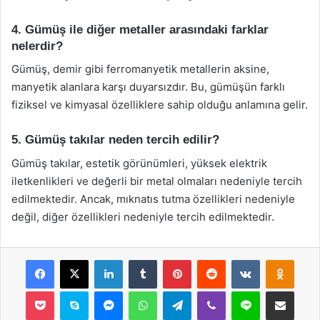
4. Gümüş ile diğer metaller arasındaki farklar
nelerdir?
Gümüş, demir gibi ferromanyetik metallerin aksine,
manyetik alanlara karşı duyarsızdır. Bu, gümüşün farklı
fiziksel ve kimyasal özelliklere sahip olduğu anlamına gelir.
5. Gümüş takılar neden tercih edilir?
Gümüş takılar, estetik görünümleri, yüksek elektrik
iletkenlikleri ve değerli bir metal olmaları nedeniyle tercih
edilmektedir. Ancak, mıknatıs tutma özellikleri nedeniyle
değil, diğer özellikleri nedeniyle tercih edilmektedir.
Facebook
X
LinkedIn
Tumblr
Pinterest
Reddit
VKontakte
Odnok
Pocket
Skype
Messenger
WhatsApp
Telegram
Viber
Line
E-Posta ile payla