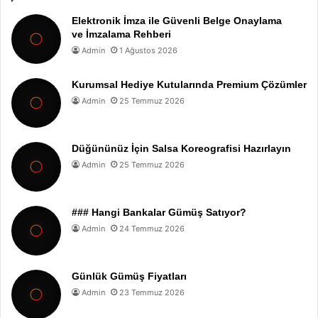
Elektronik İmza ile Güvenli Belge Onaylama
ve İmzalama Rehberi
Admin
1 Ağustos 2026
Kurumsal Hediye Kutularında Premium Çözümler
Admin
25 Temmuz 2026
Düğününüz İçin Salsa Koreografisi Hazırlayın
Admin
25 Temmuz 2026
### Hangi Bankalar Gümüş Satıyor?
Admin
24 Temmuz 2026
Günlük Gümüş Fiyatları
Admin
23 Temmuz 2026