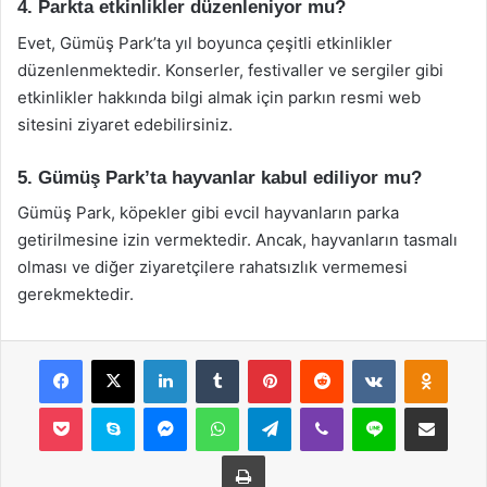
4. Parkta etkinlikler düzenleniyor mu?
Evet, Gümüş Park’ta yıl boyunca çeşitli etkinlikler
düzenlenmektedir. Konserler, festivaller ve sergiler gibi
etkinlikler hakkında bilgi almak için parkın resmi web
sitesini ziyaret edebilirsiniz.
5. Gümüş Park’ta hayvanlar kabul ediliyor mu?
Gümüş Park, köpekler gibi evcil hayvanların parka
getirilmesine izin vermektedir. Ancak, hayvanların tasmalı
olması ve diğer ziyaretçilere rahatsızlık vermemesi
gerekmektedir.
Facebook
X
LinkedIn
Tumblr
Pinterest
Reddit
VKontakte
Odnok
Pocket
Skype
Messenger
WhatsApp
Telegram
Viber
Line
E-Posta ile payla
Yazdır