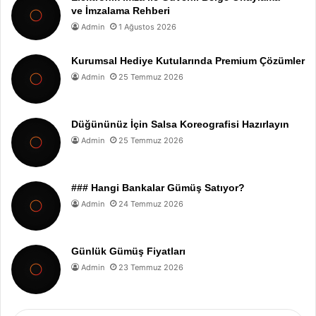
ve İmzalama Rehberi
Admin
1 Ağustos 2026
Kurumsal Hediye Kutularında Premium Çözümler
Admin
25 Temmuz 2026
Düğününüz İçin Salsa Koreografisi Hazırlayın
Admin
25 Temmuz 2026
### Hangi Bankalar Gümüş Satıyor?
Admin
24 Temmuz 2026
Günlük Gümüş Fiyatları
Admin
23 Temmuz 2026