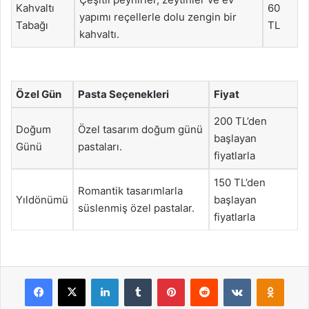
Kahvaltı
60
yapımı reçellerle dolu zengin bir
Tabağı
TL
kahvaltı.
Özel Gün
Pasta Seçenekleri
Fiyat
200 TL’den
Doğum
Özel tasarım doğum günü
başlayan
Günü
pastaları.
fiyatlarla
150 TL’den
Romantik tasarımlarla
Yıldönümü
başlayan
süslenmiş özel pastalar.
fiyatlarla
Facebook
X
LinkedIn
Tumblr
Pinterest
Reddit
VKontakte
Odnok
Pocket
Skype
Messenger
WhatsApp
Telegram
Viber
Line
E-Posta ile payla