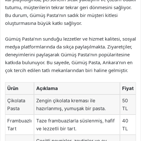
tutumu, müşterilerin tekrar tekrar geri dönmesini sağlıyor.
Bu durum, Gümüş Pasta’nın sadık bir müşteri kitlesi
oluşturmasına büyük katkı sağlıyor.
Gümüş Pasta’nın sunduğu lezzetler ve hizmet kalitesi, sosyal
medya platformlarında da sıkça paylaşılmakta. Ziyaretçiler,
deneyimlerini paylaşarak Gümüş Pasta’nın popülaritesine
katkıda bulunuyor. Bu sayede, Gümüş Pasta, Ankara’nın en
çok tercih edilen tatlı mekanlarından biri haline gelmiştir.
Ürün
Açıklama
Fiyat
Çikolata
Zengin çikolata kreması ile
50
Pasta
hazırlanmış, yumuşak bir pasta.
TL
Frambuazlı
Taze frambuazlarla süslenmiş, hafif
40
Tart
ve lezzetli bir tart.
TL
Çeşitli peynirler, zeytinler ve ev