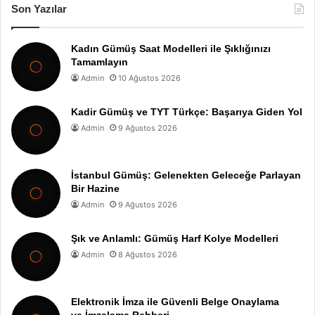
Son Yazılar
Kadın Gümüş Saat Modelleri ile Şıklığınızı
Tamamlayın
Admin
10 Ağustos 2026
Kadir Gümüş ve TYT Türkçe: Başarıya Giden Yol
Admin
9 Ağustos 2026
İstanbul Gümüş: Gelenekten Geleceğe Parlayan
Bir Hazine
Admin
9 Ağustos 2026
Şık ve Anlamlı: Gümüş Harf Kolye Modelleri
Admin
8 Ağustos 2026
Elektronik İmza ile Güvenli Belge Onaylama