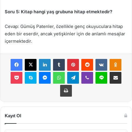
Soru 5: Kitap hangi yaş grubuna hitap etmektedir?
Cevap: Gümüş Patenler, özellikle genç okuyuculara hitap
eden bir eserdir, ancak yetişkinler için de anlamlı mesajlar
içermektedir.
Facebook
X
LinkedIn
Tumblr
Pinterest
Reddit
VKontakte
Odnok
Pocket
Skype
Messenger
WhatsApp
Telegram
Viber
Line
E-Posta ile payla
Yazdır
Kayıt Ol