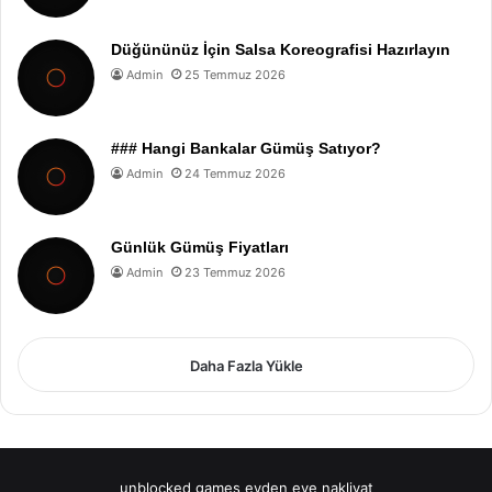
Düğününüz İçin Salsa Koreografisi Hazırlayın
Admin
25 Temmuz 2026
### Hangi Bankalar Gümüş Satıyor?
Admin
24 Temmuz 2026
Günlük Gümüş Fiyatları
Admin
23 Temmuz 2026
Daha Fazla Yükle
unblocked games
evden eve nakliyat