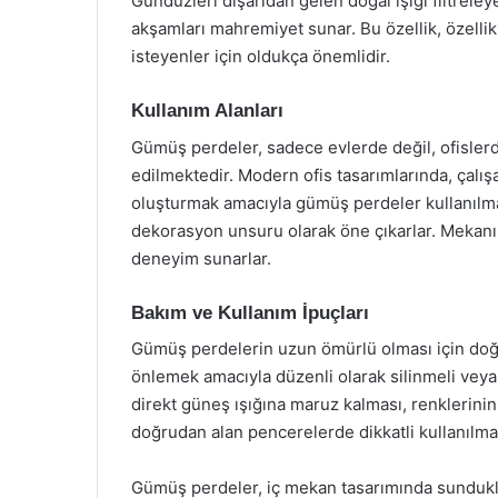
Gündüzleri dışarıdan gelen doğal ışığı filtrele
akşamları mahremiyet sunar. Bu özellik, özell
isteyenler için oldukça önemlidir.
Kullanım Alanları
Gümüş perdeler, sadece evlerde değil, ofislerde,
edilmektedir. Modern ofis tasarımlarında, çalış
oluşturmak amacıyla gümüş perdeler kullanılmakt
dekorasyon unsuru olarak öne çıkarlar. Mekanın 
deneyim sunarlar.
Bakım ve Kullanım İpuçları
Gümüş perdelerin uzun ömürlü olması için doğru
önlemek amacıyla düzenli olarak silinmeli veya 
direkt güneş ışığına maruz kalması, renklerini
doğrudan alan pencerelerde dikkatli kullanılmal
Gümüş perdeler, iç mekan tasarımında sundukları