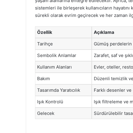
yaşam alanlarına entegre edilecektir. Ayrıca, te
sistemleri ile birleşerek kullanıcıların hayatın
sürekli olarak evrim geçirecek ve her zaman il
Özellik
Açıklama
Tarihçe
Gümüş perdelerin 
Sembolik Anlamlar
Zarafet, saf ve şık
Kullanım Alanları
Evler, oteller, resto
Bakım
Düzenli temizlik ve
Tasarımda Yaratıcılık
Farklı desenler ve 
Işık Kontrolü
Işık filtreleme ve 
Gelecek
Sürdürülebilir tasa