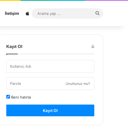
Sitemap
Arama
İletişim
yap
...
Kayıt Ol
Unuttunuz mu?
Beni hatırla
Kayıt Ol