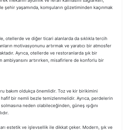
yerek mekanın aydınlık ve ferah kalmasını sağlarken,
ikle şehir yaşamında, komşuların gözetiminden kaçınmak
 otellerde ve diğer ticari alanlarda da sıklıkla tercih
anların motivasyonunu artırmak ve yaratıcı bir atmosfer
adır. Ayrıca, otellerde ve restoranlarda şık bir
ambiyansını artırırken, misafirlere de konforlu bir
 bakım oldukça önemlidir. Toz ve kir birikimini
hafif bir nemli bezle temizlenmelidir. Ayrıca, perdelerin
n solmasına neden olabileceğinden, güneş ışığını
ıdır.
 estetik ve işlevsellik ile dikkat çeker. Modern, şık ve