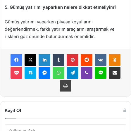
5. Gümüş yatırımı yaparken nelere dikkat etmeliyim?
Gümüş yatırımı yaparken piyasa koşullarını
değerlendirmek, farklı yatırım araçlarını araştırmak ve
riskleri göz önünde bulundurmak önemlidir.
Facebook
X
LinkedIn
Tumblr
Pinterest
Reddit
VKontakte
Odnok
Pocket
Skype
Messenger
WhatsApp
Telegram
Viber
Line
E-Posta ile payla
Yazdır
Kayıt Ol