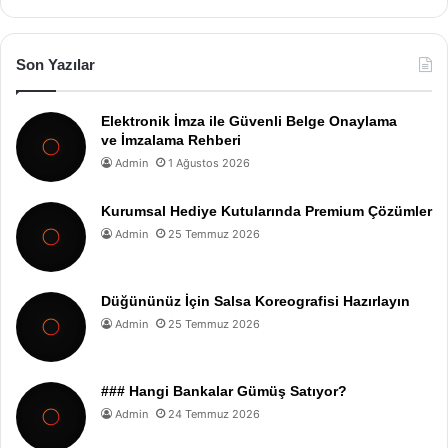
Son Yazılar
Elektronik İmza ile Güvenli Belge Onaylama
ve İmzalama Rehberi
Admin
1 Ağustos 2026
Kurumsal Hediye Kutularında Premium Çözümler
Admin
25 Temmuz 2026
Düğününüz İçin Salsa Koreografisi Hazırlayın
Admin
25 Temmuz 2026
### Hangi Bankalar Gümüş Satıyor?
Admin
24 Temmuz 2026