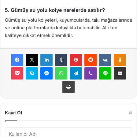
5. Gümüş su yolu kolye nerelerde satılır?
Gümüş su yolu kolyeleri, kuyumcularda, takı mağazalarında
ve online platformlarda kolaylıkla bulunabilir. Alırken
kaliteye dikkat etmek önemlidir.
Facebook
X
LinkedIn
Tumblr
Pinterest
Reddit
VKontakte
Odnok
Pocket
Skype
Messenger
WhatsApp
Telegram
Viber
Line
E-Posta ile payla
Yazdır
Kayıt Ol