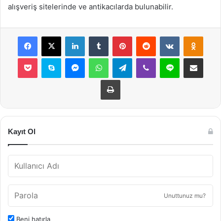
alışveriş sitelerinde ve antikacılarda bulunabilir.
Facebook
X
LinkedIn
Tumblr
Pinterest
Reddit
VKontakte
Odnok
Pocket
Skype
Messenger
WhatsApp
Telegram
Viber
Line
E-Posta ile payla
Yazdır
Kayıt Ol
Unuttunuz mu?
Beni hatırla