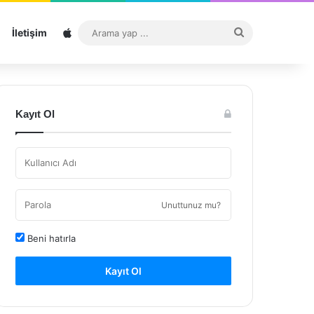
Sitemap
Arama
İletişim
yap
...
Kayıt Ol
Unuttunuz mu?
Beni hatırla
Kayıt Ol