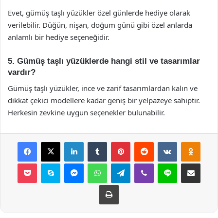
Evet, gümüş taşlı yüzükler özel günlerde hediye olarak
verilebilir. Düğün, nişan, doğum günü gibi özel anlarda
anlamlı bir hediye seçeneğidir.
5. Gümüş taşlı yüzüklerde hangi stil ve tasarımlar
vardır?
Gümüş taşlı yüzükler, ince ve zarif tasarımlardan kalın ve
dikkat çekici modellere kadar geniş bir yelpazeye sahiptir.
Herkesin zevkine uygun seçenekler bulunabilir.
Facebook
X
LinkedIn
Tumblr
Pinterest
Reddit
VKontakte
Odnok
Pocket
Skype
Messenger
WhatsApp
Telegram
Viber
Line
E-Posta ile payla
Yazdır