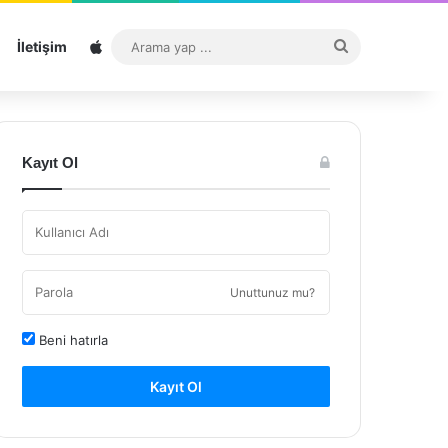
Sitemap
Arama
İletişim
yap
...
Kayıt Ol
Unuttunuz mu?
Beni hatırla
Kayıt Ol