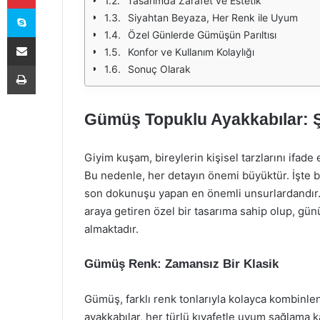
Tasarımda Zarafet ve Estetik
Skype
Siyahtan Beyaza, Her Renk ile Uyum
Özel Günlerde Gümüşün Parıltısı
E-Posta ile paylaş
Konfor ve Kullanım Kolaylığı
Yazdır
Sonuç Olarak
Gümüş Topuklu Ayakkabılar: Şı
Giyim kuşam, bireylerin kişisel tarzlarını ifade
Bu nedenle, her detayın önemi büyüktür. İşte b
son dokunuşu yapan en önemli unsurlardandır. G
araya getiren özel bir tasarıma sahip olup, gü
almaktadır.
Gümüş Renk: Zamansız Bir Klasik
Gümüş, farklı renk tonlarıyla kolayca kombinle
ayakkabılar, her türlü kıyafetle uyum sağlama kap