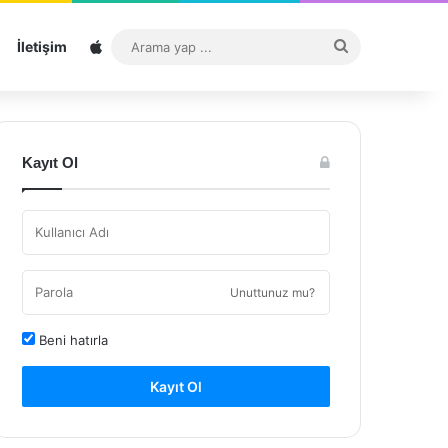
Sitemap
Arama
İletişim
yap
...
Kayıt Ol
Unuttunuz mu?
Beni hatırla
Kayıt Ol