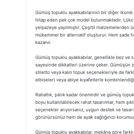
Gümüş topuklu ayakkabılarının bir diğer ikonik öz
hitap eden pek çok model bulunmaktadır. Lüks m
yelpazeye yayılmıştır. Çeşitli malzemelerden üre
mükemmel bir alternatif oluşturur. Hem sade hem
kazanır.
Gümüş topuklu ayakkabılar, genellikle bez ve sa
sayesinde dikkatleri üzerine çeker. Gümüşün 
stiletto veya kalın topuk seçenekleriyle de fark
elbiseleri veya abiye kıyafetlerle kombinlendiğ
Rahatlık, şıklık kadar önemlidir ve gümüş topu
boyu kullanılabilecek rahat tasarımlar, hem şık
seçenekler arıyorsanız, uygun destek ve tasar
görünürsünüz hem de ayak sağlığınızı korumu
Gümüş topuklu ayakkabılar, mekâna göre farklı s