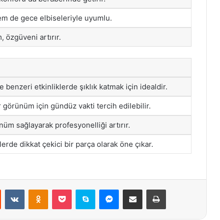
 de gece elbiseleriyle uyumlu.
, özgüveni artırır.
 benzeri etkinliklerde şıklık katmak için idealdir.
r görünüm için gündüz vakti tercih edilebilir.
üm sağlayarak profesyonelliği artırır.
klerde dikkat çekici bir parça olarak öne çıkar.
st
Reddit
VKontakte
Odnoklassniki
Pocket
Skype
Messenger
E-Posta ile paylaş
Yazdır