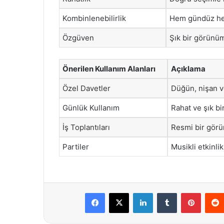
Kombinlenebilirlik
Hem gündüz hem
Özgüven
Şık bir görünüm
Önerilen Kullanım Alanları
Açıklama
Özel Davetler
Düğün, nişan ve
Günlük Kullanım
Rahat ve şık bi
İş Toplantıları
Resmi bir görün
Partiler
Musikli etkinli
Facebook
X
LinkedIn
Tumblr
Pintere