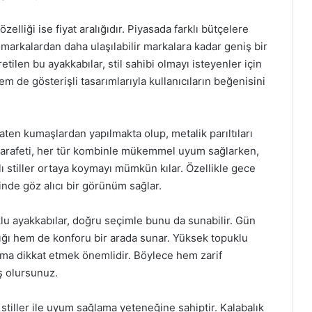
elliği ise fiyat aralığıdır. Piyasada farklı bütçelere
arkalardan daha ulaşılabilir markalara kadar geniş bir
tilen bu ayakkabılar, stil sahibi olmayı isteyenler için
 de gösterişli tasarımlarıyla kullanıcıların beğenisini
ten kumaşlardan yapılmakta olup, metalik parıltıları
zarafeti, her tür kombinle mükemmel uyum sağlarken,
lı stiller ortaya koymayı mümkün kılar. Özellikle gece
inde göz alıcı bir görünüm sağlar.
klu ayakkabılar, doğru seçimle bunu da sunabilir. Gün
lığı hem de konforu bir arada sunar. Yüksek topuklu
ıma dikkat etmek önemlidir. Böylece hem zarif
ş olursunuz.
tiller ile uyum sağlama yeteneğine sahiptir. Kalabalık