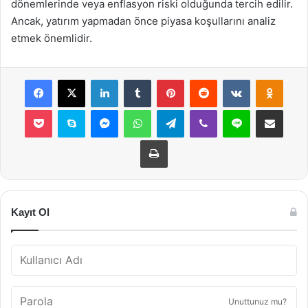
dönemlerinde veya enflasyon riski olduğunda tercih edilir.
Ancak, yatırım yapmadan önce piyasa koşullarını analiz
etmek önemlidir.
Facebook
X
LinkedIn
Tumblr
Pinterest
Reddit
VKontakte
Odnok
Pocket
Skype
Messenger
WhatsApp
Telegram
Viber
Line
E-Posta ile payla
Yazdır
Kayıt Ol
Unuttunuz mu?