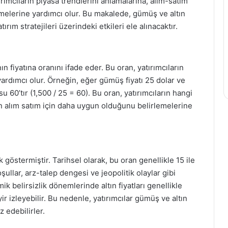
rımcıların piyasa trendlerini anlamalarına, alım-satım
irmelerine yardımcı olur. Bu makalede, gümüş ve altın
ım stratejileri üzerindeki etkileri ele alınacaktır.
n fiyatına oranını ifade eder. Bu oran, yatırımcıların
yardımcı olur. Örneğin, eğer gümüş fiyatı 25 dolar ve
su 60’tır (1,500 / 25 = 60). Bu oran, yatırımcıların hangi
n alım satım için daha uygun olduğunu belirlemelerine
göstermiştir. Tarihsel olarak, bu oran genellikle 15 ile
ullar, arz-talep dengesi ve jeopolitik olaylar gibi
ik belirsizlik dönemlerinde altın fiyatları genellikle
ir izleyebilir. Bu nedenle, yatırımcılar gümüş ve altın
 edebilirler.