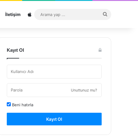
Sitemap
Arama
İletişim
yap
...
Kayıt Ol
Unuttunuz mu?
Beni hatırla
Kayıt Ol