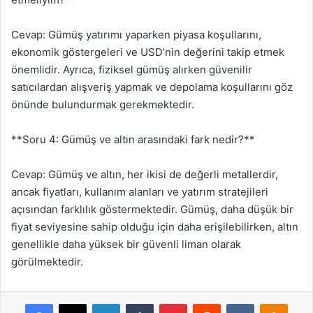
Cevap: Gümüş yatırımı yaparken piyasa koşullarını,
ekonomik göstergeleri ve USD’nin değerini takip etmek
önemlidir. Ayrıca, fiziksel gümüş alırken güvenilir
satıcılardan alışveriş yapmak ve depolama koşullarını göz
önünde bulundurmak gerekmektedir.
**Soru 4: Gümüş ve altın arasındaki fark nedir?**
Cevap: Gümüş ve altın, her ikisi de değerli metallerdir,
ancak fiyatları, kullanım alanları ve yatırım stratejileri
açısından farklılık göstermektedir. Gümüş, daha düşük bir
fiyat seviyesine sahip olduğu için daha erişilebilirken, altın
genellikle daha yüksek bir güvenli liman olarak
görülmektedir.
Facebook
X
LinkedIn
Tumblr
Pinterest
Reddit
VKontakte
Odnok