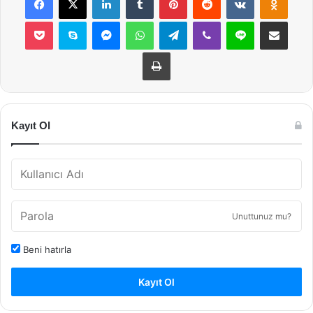
Pocket
Skype
Messenger
WhatsApp
Telegram
Viber
Line
E-Posta ile payla
Yazdır
Kayıt Ol
Unuttunuz mu?
Beni hatırla
Kayıt Ol