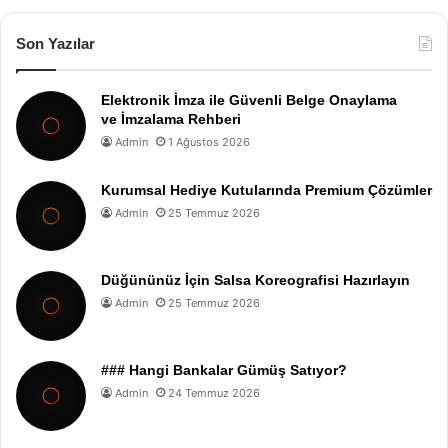
Son Yazılar
Elektronik İmza ile Güvenli Belge Onaylama
ve İmzalama Rehberi
Admin
1 Ağustos 2026
Kurumsal Hediye Kutularında Premium Çözümler
Admin
25 Temmuz 2026
Düğününüz İçin Salsa Koreografisi Hazırlayın
Admin
25 Temmuz 2026
### Hangi Bankalar Gümüş Satıyor?
Admin
24 Temmuz 2026