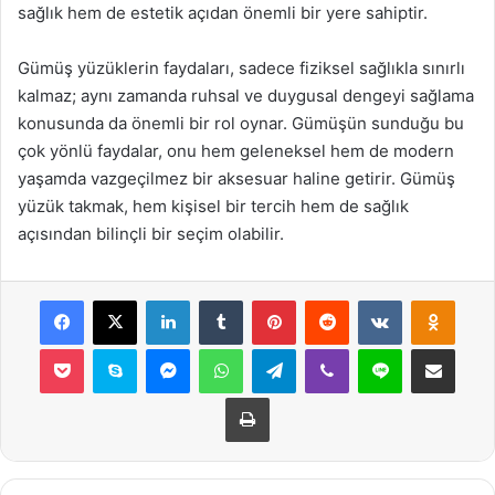
sağlık hem de estetik açıdan önemli bir yere sahiptir.
Gümüş yüzüklerin faydaları, sadece fiziksel sağlıkla sınırlı
kalmaz; aynı zamanda ruhsal ve duygusal dengeyi sağlama
konusunda da önemli bir rol oynar. Gümüşün sunduğu bu
çok yönlü faydalar, onu hem geleneksel hem de modern
yaşamda vazgeçilmez bir aksesuar haline getirir. Gümüş
yüzük takmak, hem kişisel bir tercih hem de sağlık
açısından bilinçli bir seçim olabilir.
Facebook
X
LinkedIn
Tumblr
Pinterest
Reddit
VKontakte
Odnok
Pocket
Skype
Messenger
WhatsApp
Telegram
Viber
Line
E-Posta ile payla
Yazdır