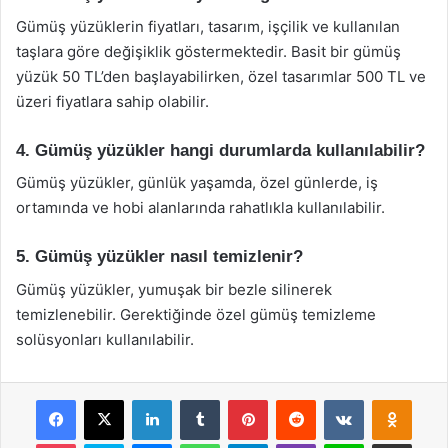
Gümüş yüzüklerin fiyatları, tasarım, işçilik ve kullanılan
taşlara göre değişiklik göstermektedir. Basit bir gümüş
yüzük 50 TL’den başlayabilirken, özel tasarımlar 500 TL ve
üzeri fiyatlara sahip olabilir.
4. Gümüş yüzükler hangi durumlarda kullanılabilir?
Gümüş yüzükler, günlük yaşamda, özel günlerde, iş
ortamında ve hobi alanlarında rahatlıkla kullanılabilir.
5. Gümüş yüzükler nasıl temizlenir?
Gümüş yüzükler, yumuşak bir bezle silinerek
temizlenebilir. Gerektiğinde özel gümüş temizleme
solüsyonları kullanılabilir.
Facebook
X
LinkedIn
Tumblr
Pinterest
Reddit
VKontakte
Odnok
Pocket
Skype
Messenger
WhatsApp
Telegram
Viber
Line
E-Posta ile payla