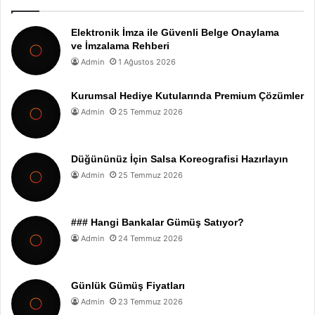
Elektronik İmza ile Güvenli Belge Onaylama
ve İmzalama Rehberi
Admin
1 Ağustos 2026
Kurumsal Hediye Kutularında Premium Çözümler
Admin
25 Temmuz 2026
Düğününüz İçin Salsa Koreografisi Hazırlayın
Admin
25 Temmuz 2026
### Hangi Bankalar Gümüş Satıyor?
Admin
24 Temmuz 2026
Günlük Gümüş Fiyatları
Admin
23 Temmuz 2026