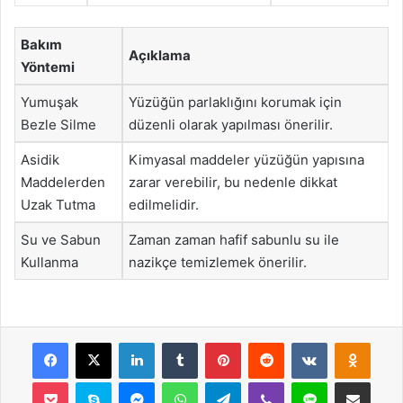
Bakım
Açıklama
Yöntemi
Yumuşak
Yüzüğün parlaklığını korumak için
Bezle Silme
düzenli olarak yapılması önerilir.
Asidik
Kimyasal maddeler yüzüğün yapısına
Maddelerden
zarar verebilir, bu nedenle dikkat
Uzak Tutma
edilmelidir.
Su ve Sabun
Zaman zaman hafif sabunlu su ile
Kullanma
nazikçe temizlemek önerilir.
Facebook
X
LinkedIn
Tumblr
Pinterest
Reddit
VKontakte
Odnok
Pocket
Skype
Messenger
WhatsApp
Telegram
Viber
Line
E-Posta ile payla