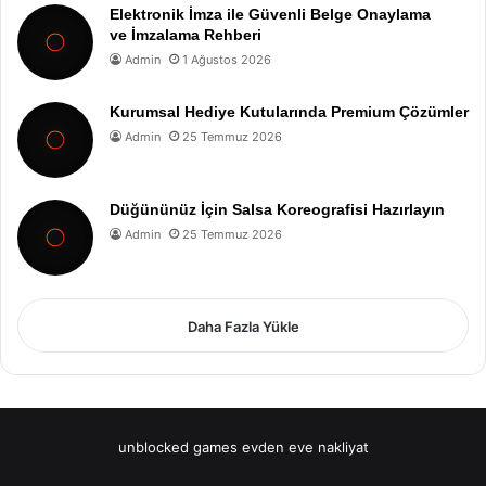
Elektronik İmza ile Güvenli Belge Onaylama
ve İmzalama Rehberi
Admin
1 Ağustos 2026
Kurumsal Hediye Kutularında Premium Çözümler
Admin
25 Temmuz 2026
Düğününüz İçin Salsa Koreografisi Hazırlayın
Admin
25 Temmuz 2026
Daha Fazla Yükle
unblocked games
evden eve nakliyat