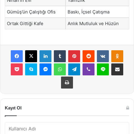
Nihan’ın Evi
Yalnızlık
Gümüş’ün Çalıştığı Ofis
Baskı, İçsel Çatışma
Ortak Gittiği Kafe
Anlık Mutluluk ve Hüzün
Facebook
X
LinkedIn
Tumblr
Pinterest
Reddit
VKontakte
Odnok
Pocket
Skype
Messenger
WhatsApp
Telegram
Viber
Line
E-Posta ile payla
Yazdır
Kayıt Ol