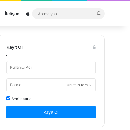
Sitemap
Arama
İletişim
yap
...
Kayıt Ol
Unuttunuz mu?
Beni hatırla
Kayıt Ol