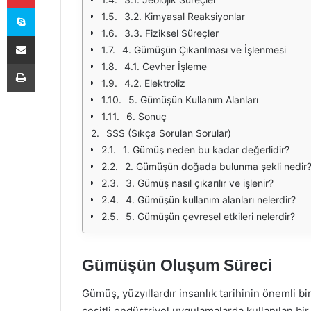
Skype
3.2. Kimyasal Reaksiyonlar
3.3. Fiziksel Süreçler
E-Posta ile paylaş
4. Gümüşün Çıkarılması ve İşlenmesi
Yazdır
4.1. Cevher İşleme
4.2. Elektroliz
5. Gümüşün Kullanım Alanları
6. Sonuç
SSS (Sıkça Sorulan Sorular)
1. Gümüş neden bu kadar değerlidir?
2. Gümüşün doğada bulunma şekli nedir
3. Gümüş nasıl çıkarılır ve işlenir?
4. Gümüşün kullanım alanları nelerdir?
5. Gümüşün çevresel etkileri nelerdir?
Gümüşün Oluşum Süreci
Gümüş, yüzyıllardır insanlık tarihinin önemli b
çeşitli endüstriyel uygulamalarda kullanılan b