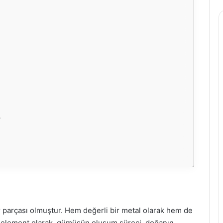
?
ir parçası olmuştur. Hem değerli bir metal olarak hem de
ir element olarak, gümüşün oluşum süreci, doğanın