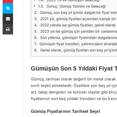
Skype
Sonuç: Gümüş Yatırımı ve Geleceği
Gümüş, son beş yıl içinde dalgalı bir fiyat trendi sergileyerek yatırımcıların dikkatini çekmiştir. 2019 yılında başlayan yükseliş, 2020 yılında COVID-19 pandemasının etkisiyle ivme ka
E-Posta ile paylaş
2021 yılı, gümüş fiyatları açısından karışık bir dönem olmuştur. Yüksek fiyatlar, bazı yatırımcıların kar realizasyonuna gitmesine neden olurken, diğerleri gümüşe olan talebi artırmaya devam e
Yazdır
2022 yılında ise gümüş fiyatları, genel olarak düşüş eğiliminde olmuştur. Enflasyon, jeopolitik belirsizlikler ve faiz oranlarındaki artış, gümüşün değer k
2023 yılı ise gümüş için yeniden bir canlanma dönemine işaret etmiştir. Özellikle enerji geçişine yönelik artan talep ve sanayi kullanımındaki artış, gümüş fiyatlarını yuka
Son yıllarda, gümüşün fiyatındaki dalgalanmalar, piyasalardaki genel belirsizliklerle de ilişkilidir. Ekonomik veriler, merkez bankalarının para politikaları ve
Gümüşün fiyat trendleri, yatırımcıların stratejilerini belirlemesi açısından büyük önem taşımaktadır. Altın ile birlikte gümüş, değerli metaller arasında yer aldığından, 
Genel olarak, gümüş fiyatları son beş yıl içinde dalgalı bir seyir izlemiş ve yatırımcılar için fırsatlar
Gümüşün Son 5 Yıldaki Fiyat T
Gümüş, tarihsel olarak değerli bir metal olarak 
sınıfı teşkil etmektedir. Özellikle son beş yıl 
arz-talep dengeleri ve küresel olaylar gibi bi
fiyatlarının son beş yıldaki trendleri ve bu tren
Gümüş Fiyatlarının Tarihsel Seyri