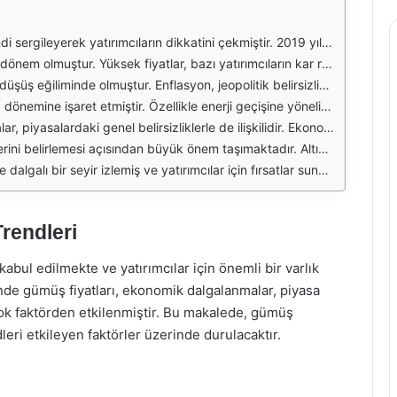
zanmıştır. Pandemi sürecinde, yatırımcılar güvenli liman arayışına yönelmiş ve bu durum gümüş fiyatlarını artırmıştır. 2020 yılı itibarıyla gümüş fiyatları, yıllık bazda önemli bir artış göstererek 25 dolara kadar yükselmiştir.
tmiştir. Özellikle sanayi uygulamalarındaki artış ve yeşil enerji geçişi, gümüşe olan talebi destekleyen unsurlar arasında yer almıştır. Yılın ortalarında gümüş fiyatları, 28 dolara kadar yükselmiş ancak yıl sonunda 23 dolara gerilemiştir.
aybetmesine neden olmuştur. Yıl boyunca gümüş, 18-21 dolar aralığında dalgalanmıştır. Bu durum, yatırımcıların alternatif varlıklara yönelmesi ve gümüşe olan talebin azalmasıyla ilişkilidir.
rı çekmiştir. Yılın ilk çeyreğinde gümüş fiyatları 25 dolara kadar yükselirken, ikinci çeyrekte bu fiyat 27 dolara kadar çıkmıştır. Yatırımcılar, gümüşü enflasyona karşı bir koruma aracı olarak görmeye başlamıştır.
 dünya genelindeki olaylar, gümüşün fiyat hareketlerini etkileyen önemli faktörlerdir. Ayrıca, gümüş madenciliği ve arz-talep dengesi de fiyatların yönünü belirleyen unsurlar arasında yer almaktadır.
birçok yatırımcı portföylerinde gümüş bulundurmayı tercih etmektedir. Bu bağlamda, gümüşün gelecekteki fiyat hareketlerini etkileyebilecek faktörleri takip etmek, yatırımcılar için kritik bir öneme sahiptir.
 sunmuştur. Ancak, gümüş yatırımı yapmadan önce piyasa koşullarını ve gelecekteki trendleri dikkatlice analiz etmek gerekmektedir.
rendleri
kabul edilmekte ve yatırımcılar için önemli bir varlık
içinde gümüş fiyatları, ekonomik dalgalanmalar, piyasa
rçok faktörden etkilenmiştir. Bu makalede, gümüş
dleri etkileyen faktörler üzerinde durulacaktır.