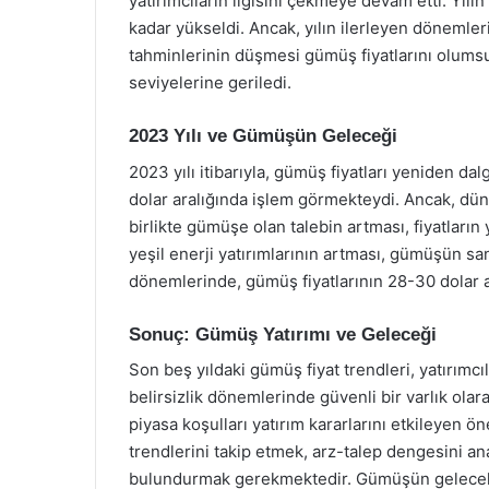
yatırımcıların ilgisini çekmeye devam etti. Yılı
kadar yükseldi. Ancak, yılın ilerleyen dönemle
tahminlerinin düşmesi gümüş fiyatlarını olumsu
seviyelerine geriledi.
2023 Yılı ve Gümüşün Geleceği
2023 yılı itibarıyla, gümüş fiyatları yeniden dalg
dolar aralığında işlem görmekteydi. Ancak, düny
birlikte gümüşe olan talebin artması, fiyatların
yeşil enerji yatırımlarının artması, gümüşün sana
dönemlerinde, gümüş fiyatlarının 28-30 dolar 
Sonuç: Gümüş Yatırımı ve Geleceği
Son beş yıldaki gümüş fiyat trendleri, yatırımc
belirsizlik dönemlerinde güvenli bir varlık olar
piyasa koşulları yatırım kararlarını etkileyen ö
trendlerini takip etmek, arz-talep dengesini 
bulundurmak gerekmektedir. Gümüşün gelecek