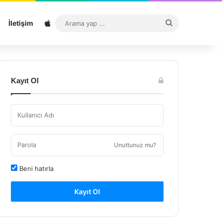
Sitemap
Arama
İletişim
yap
...
Kayıt Ol
Unuttunuz mu?
Beni hatırla
Kayıt Ol