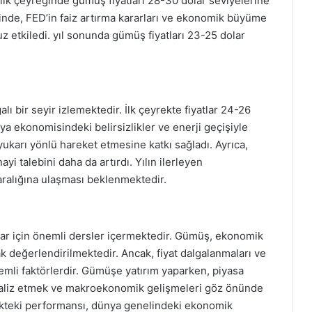
n ilk çeyreğinde gümüş fiyatları 28-30 dolar seviyelerine
rinde, FED’in faiz artırma kararları ve ekonomik büyüme
z etkiledi. yıl sonunda gümüş fiyatları 23-25 dolar
alı bir seyir izlemektedir. İlk çeyrekte fiyatlar 24-26
a ekonomisindeki belirsizlikler ve enerji geçişiyle
 yukarı yönlü hareket etmesine katkı sağladı. Ayrıca,
yi talebini daha da artırdı. Yılın ilerleyen
aralığına ulaşması beklenmektedir.
ılar için önemli dersler içermektedir. Gümüş, ekonomik
ak değerlendirilmektedir. Ancak, fiyat dalgalanmaları ve
nemli faktörlerdir. Gümüşe yatırım yaparken, piyasa
analiz etmek ve makroekonomik gelişmeleri göz önünde
teki performansı, dünya genelindeki ekonomik