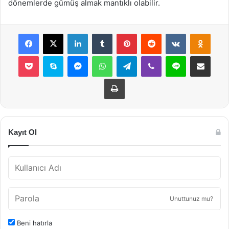
dönemlerde gümüş almak mantıklı olabilir.
Facebook
X
LinkedIn
Tumblr
Pinterest
Reddit
VKontakte
Odnok
Pocket
Skype
Messenger
WhatsApp
Telegram
Viber
Line
E-Posta ile payla
Yazdır
Kayıt Ol
Unuttunuz mu?
Beni hatırla