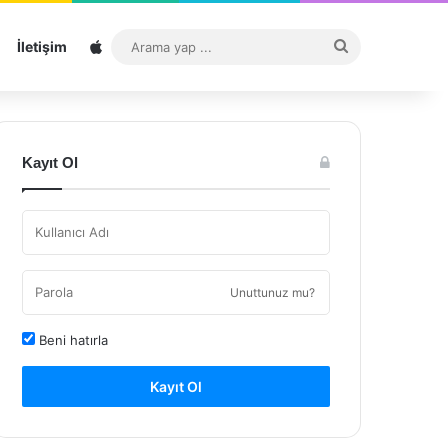
Sitemap
Arama
İletişim
yap
...
Kayıt Ol
Unuttunuz mu?
Beni hatırla
Kayıt Ol