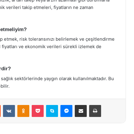
omik verileri takip etmeleri, fiyatların ne zaman
 etmeliyim?
p etmek, risk toleransınızı belirlemek ve çeşitlendirme
l fiyatları ve ekonomik verileri sürekli izlemek de
rdir?
sağlık sektörlerinde yaygın olarak kullanılmaktadır. Bu
ilir.
st
Reddit
VKontakte
Odnoklassniki
Pocket
Skype
Messenger
E-Posta ile paylaş
Yazdır