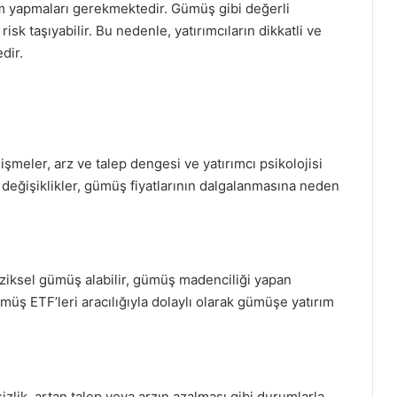
rım yapmaları gerekmektedir. Gümüş gibi değerli
isk taşıyabilir. Bu nedenle, yatırımcıların dikkatli ve
dir.
lişmeler, arz ve talep dengesi ve yatırımcı psikolojisi
i değişiklikler, gümüş fiyatlarının dalgalanmasına neden
ziksel gümüş alabilir, gümüş madenciliği yapan
ümüş ETF’leri aracılığıyla dolaylı olarak gümüşe yatırım
zlik, artan talep veya arzın azalması gibi durumlarla