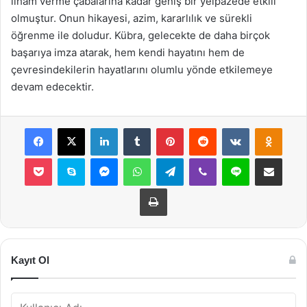
ilham verme çabalarına kadar geniş bir yelpazede etkili
olmuştur. Onun hikayesi, azim, kararlılık ve sürekli
öğrenme ile doludur. Kübra, gelecekte de daha birçok
başarıya imza atarak, hem kendi hayatını hem de
çevresindekilerin hayatlarını olumlu yönde etkilemeye
devam edecektir.
Facebook
X
LinkedIn
Tumblr
Pinterest
Reddit
VKontakte
Odnok
Pocket
Skype
Messenger
WhatsApp
Telegram
Viber
Line
E-Posta ile payla
Yazdır
Kayıt Ol