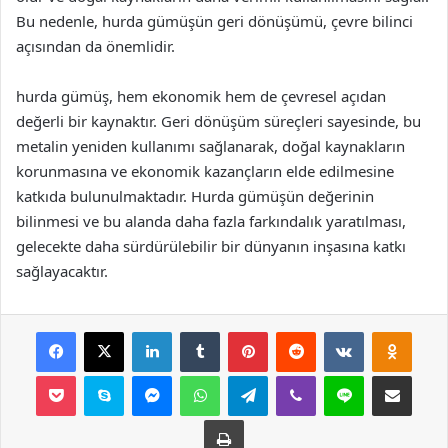
Bu nedenle, hurda gümüşün geri dönüşümü, çevre bilinci
açısından da önemlidir.
hurda gümüş, hem ekonomik hem de çevresel açıdan
değerli bir kaynaktır. Geri dönüşüm süreçleri sayesinde, bu
metalin yeniden kullanımı sağlanarak, doğal kaynakların
korunmasına ve ekonomik kazançların elde edilmesine
katkıda bulunulmaktadır. Hurda gümüşün değerinin
bilinmesi ve bu alanda daha fazla farkındalık yaratılması,
gelecekte daha sürdürülebilir bir dünyanın inşasına katkı
sağlayacaktır.
Facebook
X
LinkedIn
Tumblr
Pinterest
Reddit
VKontakte
Odnok
Pocket
Skype
Messenger
WhatsApp
Telegram
Viber
Line
E-Posta ile payla
Yazdır