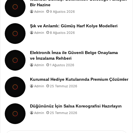
Bir Hazine
Admin
9 Ağustos 2026
Şık ve Anlamlı: Gümüş Harf Kolye Modelleri
Admin
8 Ağustos 2026
Elektronik İmza ile Güvenli Belge Onaylama
ve İmzalama Rehberi
Admin
1 Ağustos 2026
Kurumsal Hediye Kutularında Premium Çözümler
Admin
25 Temmuz 2026
Düğününüz İçin Salsa Koreografisi Hazırlayın
Admin
25 Temmuz 2026