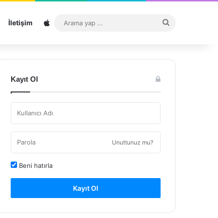
Sitemap
Arama
İletişim
yap
...
Kayıt Ol
Unuttunuz mu?
Beni hatırla
Kayıt Ol