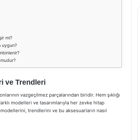
şir mi?
in uygun?
mbinlenir?
n mudur?
i ve Trendleri
onlarının vazgeçilmez parçalarından biridir. Hem şıklığı
farklı modelleri ve tasarımlarıyla her zevke hitap
odellerini, trendlerini ve bu aksesuarların nasıl