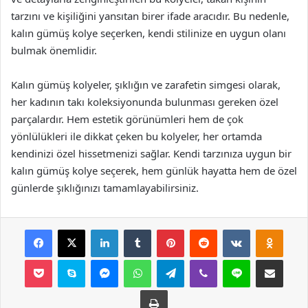
tarzını ve kişiliğini yansıtan birer ifade aracıdır. Bu nedenle,
kalın gümüş kolye seçerken, kendi stilinize en uygun olanı
bulmak önemlidir.
Kalın gümüş kolyeler, şıklığın ve zarafetin simgesi olarak,
her kadının takı koleksiyonunda bulunması gereken özel
parçalardır. Hem estetik görünümleri hem de çok
yönlülükleri ile dikkat çeken bu kolyeler, her ortamda
kendinizi özel hissetmenizi sağlar. Kendi tarzınıza uygun bir
kalın gümüş kolye seçerek, hem günlük hayatta hem de özel
günlerde şıklığınızı tamamlayabilirsiniz.
Facebook
X
LinkedIn
Tumblr
Pinterest
Reddit
VKontakte
Odnok
Pocket
Skype
Messenger
WhatsApp
Telegram
Viber
Line
E-Posta ile payla
Yazdır