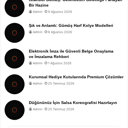
Bir Hazine
Admin
9 Ağustos 2026
Şık ve Anlamlı: Gümüş Harf Kolye Modelleri
Admin
8 Ağustos 2026
Elektronik İmza ile Güvenli Belge Onaylama
ve İmzalama Rehberi
Admin
1 Ağustos 2026
Kurumsal Hediye Kutularında Premium Çözümler
Admin
25 Temmuz 2026
Düğününüz İçin Salsa Koreografisi Hazırlayın
Admin
25 Temmuz 2026