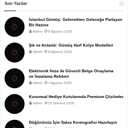
Son Yazılar
İstanbul Gümüş: Gelenekten Geleceğe Parlayan
Bir Hazine
Admin
9 Ağustos 2026
Şık ve Anlamlı: Gümüş Harf Kolye Modelleri
Admin
8 Ağustos 2026
Elektronik İmza ile Güvenli Belge Onaylama
ve İmzalama Rehberi
Admin
1 Ağustos 2026
Kurumsal Hediye Kutularında Premium Çözümler
Admin
25 Temmuz 2026
Düğününüz İçin Salsa Koreografisi Hazırlayın