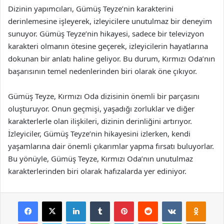
Dizinin yapımcıları, Gümüş Teyze’nin karakterini
derinlemesine işleyerek, izleyicilere unutulmaz bir deneyim
sunuyor. Gümüş Teyze’nin hikayesi, sadece bir televizyon
karakteri olmanın ötesine geçerek, izleyicilerin hayatlarına
dokunan bir anlatı haline geliyor. Bu durum, Kırmızı Oda’nın
başarısının temel nedenlerinden biri olarak öne çıkıyor.
Gümüş Teyze, Kırmızı Oda dizisinin önemli bir parçasını
oluşturuyor. Onun geçmişi, yaşadığı zorluklar ve diğer
karakterlerle olan ilişkileri, dizinin derinliğini artırıyor.
İzleyiciler, Gümüş Teyze’nin hikayesini izlerken, kendi
yaşamlarına dair önemli çıkarımlar yapma fırsatı buluyorlar.
Bu yönüyle, Gümüş Teyze, Kırmızı Oda’nın unutulmaz
karakterlerinden biri olarak hafızalarda yer ediniyor.
Facebook
X
LinkedIn
Tumblr
Pinterest
Reddit
VKontakte
Odnok
Pocket
Skype
Messenger
WhatsApp
Telegram
Viber
Line
E-Posta ile payla