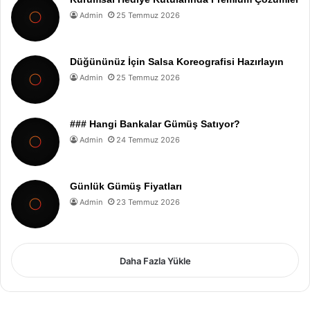
Admin
25 Temmuz 2026
Düğününüz İçin Salsa Koreografisi Hazırlayın
Admin
25 Temmuz 2026
### Hangi Bankalar Gümüş Satıyor?
Admin
24 Temmuz 2026
Günlük Gümüş Fiyatları
Admin
23 Temmuz 2026
Daha Fazla Yükle