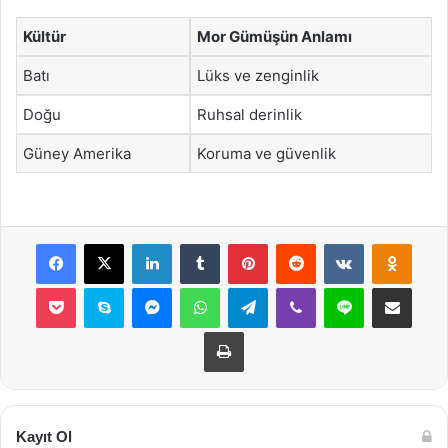
Kültür
Mor Gümüşün Anlamı
Batı
Lüks ve zenginlik
Doğu
Ruhsal derinlik
Güney Amerika
Koruma ve güvenlik
Facebook
X
LinkedIn
Tumblr
Pinterest
Reddit
VKontakte
Odnok
Pocket
Skype
Messenger
WhatsApp
Telegram
Viber
Line
E-Posta ile payla
Yazdır
Kayıt Ol