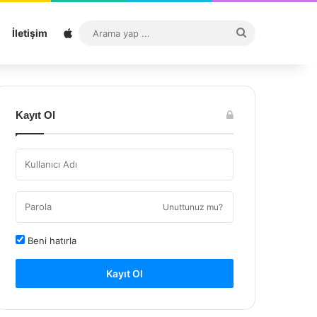
Sitemap
Arama
İletişim
yap
...
Kayıt Ol
Unuttunuz mu?
Beni hatırla
Kayıt Ol