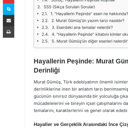
Skype
SSS (Sıkça Sorulan Sorular)
1. "Hayallerin Peşinde" eseri ne hakkında
E-Posta ile paylaş
2. Murat Gümüş'ün yazım tarzı nasıldır?
Yazdır
3. Eserdeki ana temalar nelerdir?
4. "Hayallerin Peşinde" kitabını kimler ok
5. Murat Gümüş'ün diğer eserleri nelerdir
Hayallerin Peşinde: Murat Gü
Derinliği
Murat Gümüş, Türk edebiyatının önemli isimler
derinliklerine inen bir anlatım tarzı benimsemiş
gücünün sınırsız dünyasında bir yolculuğa çıka
mücadelelerini ve bireyin içsel çatışmalarını 
temalarını, karakterlerini ve genel olarak edeb
Hayaller ve Gerçeklik Arasındaki İnce Çiz