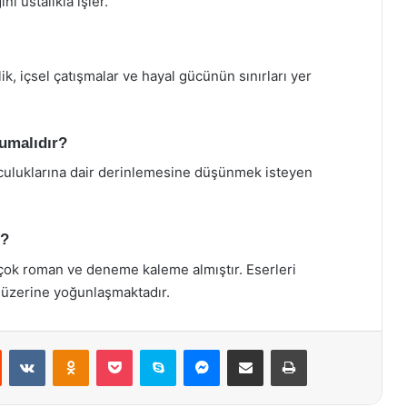
ı ustalıkla işler.
k, içsel çatışmalar ve hayal gücünün sınırları yer
kumalıdır?
lculuklarına dair derinlemesine düşünmek isteyen
r?
çok roman ve deneme kaleme almıştır. Eserleri
ar üzerine yoğunlaşmaktadır.
st
Reddit
VKontakte
Odnoklassniki
Pocket
Skype
Messenger
E-Posta ile paylaş
Yazdır