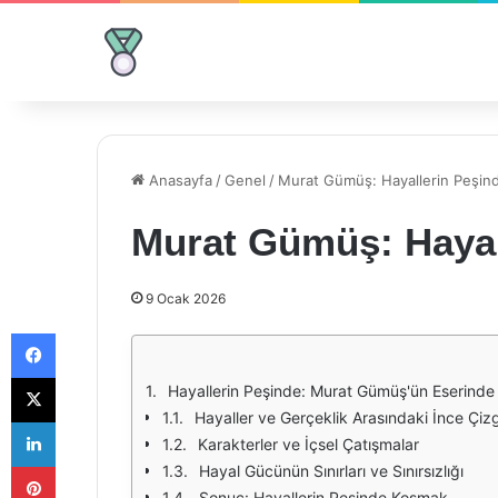
Anasayfa
/
Genel
/
Murat Gümüş: Hayallerin Peşin
Murat Gümüş: Hayal
9 Ocak 2026
Facebook
X
Hayallerin Peşinde: Murat Gümüş'ün Eserinde 
Hayaller ve Gerçeklik Arasındaki İnce Çizg
LinkedIn
Karakterler ve İçsel Çatışmalar
Pinterest
Hayal Gücünün Sınırları ve Sınırsızlığı
Sonuç: Hayallerin Peşinde Koşmak