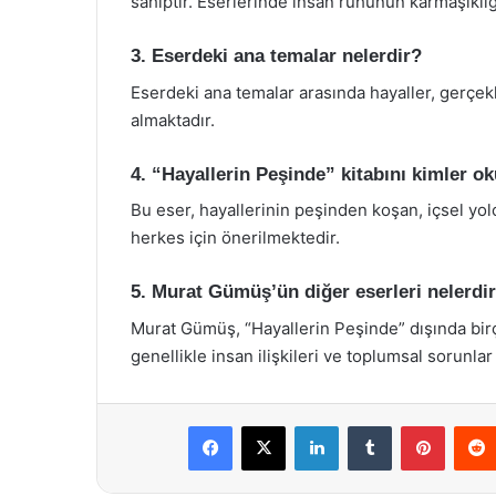
sahiptir. Eserlerinde insan ruhunun karmaşıklığın
3. Eserdeki ana temalar nelerdir?
Eserdeki ana temalar arasında hayaller, gerçekli
almaktadır.
4. “Hayallerin Peşinde” kitabını kimler o
Bu eser, hayallerinin peşinden koşan, içsel yo
herkes için önerilmektedir.
5. Murat Gümüş’ün diğer eserleri nelerdi
Murat Gümüş, “Hayallerin Peşinde” dışında bir
genellikle insan ilişkileri ve toplumsal sorunl
Facebook
X
LinkedIn
Tumblr
Pintere