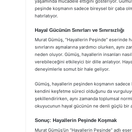
yaşamında mücadele ettiğini gösteriyor. Gümüş, 
peşinde koşmanın sadece bireysel bir çaba olm
hatırlatıyor.
Hayal Gücünün Sınırları ve Sınırsızlığı
Murat Gümüş, “Hayallerin Peşinde” eserinde hay
sınırlarını aşmalarına yardımcı olurken, aynı z
neden oluyor. Gümüş, hayallerin insanları nasıl
verebileceğini etkileyici bir dille anlatıyor. Ha
deneyimlerle somut bir hale geliyor.
Gümüş, hayallerin peşinden koşmanın sadece b
kendini keşfetme süreci olduğunu da vurguluyor.
şekillendirirken, aynı zamanda toplumsal norm
okuyucunun hayal gücünün ne denli güçlü bir 
Sonuç: Hayallerin Peşinde Koşmak
Murat Gümüş’ün “Hayallerin Peşinde” adlı eseri