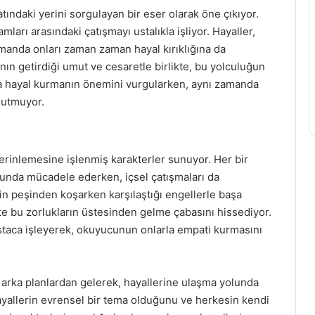
ındaki yerini sorgulayan bir eser olarak öne çıkıyor.
ları arasındaki çatışmayı ustalıkla işliyor. Hayaller,
manda onları zaman zaman hayal kırıklığına da
ın getirdiği umut ve cesaretle birlikte, bu yolculuğun
ına hayal kurmanın önemini vurgularken, aynı zamanda
nutmuyor.
rinlemesine işlenmiş karakterler sunuyor. Her bir
usunda mücadele ederken, içsel çatışmaları da
nin peşinden koşarken karşılaştığı engellerle başa
te bu zorlukların üstesinden gelme çabasını hissediyor.
 ustaca işleyerek, okuyucunun onlarla empati kurmasını
k arka planlardan gelerek, hayallerine ulaşma yolunda
hayallerin evrensel bir tema olduğunu ve herkesin kendi