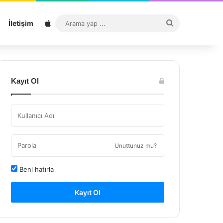
Sitemap
Arama
İletişim
yap
...
Kayıt Ol
Unuttunuz mu?
Beni hatırla
Kayıt Ol