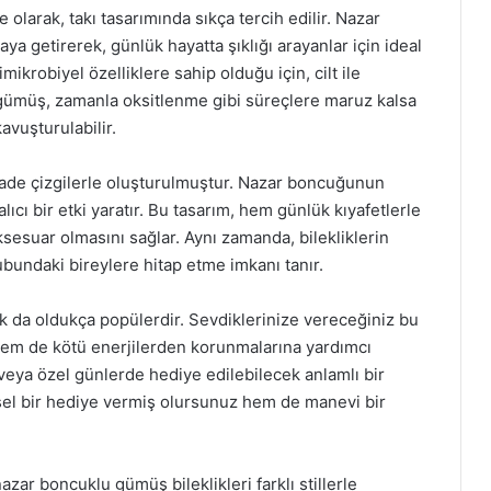
larak, takı tasarımında sıkça tercih edilir. Nazar
aya getirerek, günlük hayatta şıklığı arayanlar için ideal
ikrobiyel özelliklere sahip olduğu için, cilt ile
 gümüş, zamanla oksitlenme gibi süreçlere maruz kalsa
avuşturulabilir.
ve sade çizgilerle oluşturulmuştur. Nazar boncuğunun
lıcı bir etki yaratır. Bu tasarım, hem günlük kıyafetlerle
sesuar olmasını sağlar. Aynı zamanda, bilekliklerin
ubundaki bireylere hitap etme imkanı tanır.
k da oldukça popülerdir. Sevdiklerinize vereceğiniz bu
 hem de kötü enerjilerden korunmalarına yardımcı
i veya özel günlerde hediye edilebilecek anlamlı bir
sel bir hediye vermiş olursunuz hem de manevi bir
zar boncuklu gümüş bileklikleri farklı stillerle