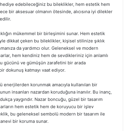
 hediye edebileceğiniz bu bileklikler, hem estetik hem
ece bir aksesuar olmanın ötesinde, alıcısına iyi dilekler
dilir.
ıklığın mükemmel bir birleşimini sunar. Hem estetik
dikkat çeken bu bileklikler, kişisel stilinize şıklık
nmanıza da yardımcı olur. Geleneksel ve modern
arlar, hem kendiniz hem de sevdikleriniz için anlamlı
cu gücünü ve gümüşün zarafetini bir arada
 bir dokunuş katmayı vaat ediyor.
tü enerjilerden korunmak amacıyla kullanılan bir
nun insanları nazardan koruduğuna inanılır. Bu inanç,
ldukça yaygındır. Nazar boncuğu, güzel bir tasarım
uarların hem estetik hem de koruyucu bir işlev
klik, bu geleneksel sembolü modern bir tasarım ile
manevi bir koruma sunar.