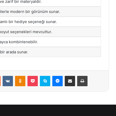
e zarif bir materyaldir.
gilerle modern bir görünüm sunar.
amlı bir hediye seçeneği sunar.
 boyut seçenekleri mevcuttur.
olayca kombinlenebilir.
 bir arada sunar.
st
Reddit
VKontakte
Odnoklassniki
Pocket
Skype
Messenger
E-Posta ile paylaş
Yazdır