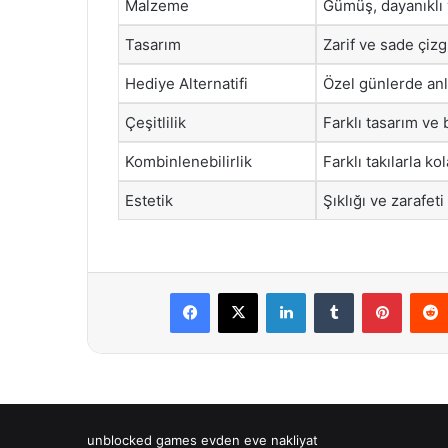
Malzeme
Gümüş, dayanıklı v
Tasarım
Zarif ve sade çiz
Hediye Alternatifi
Özel günlerde anl
Çeşitlilik
Farklı tasarım ve
Kombinlenebilirlik
Farklı takılarla k
Estetik
Şıklığı ve zarafeti
Facebook
X
LinkedIn
Tumblr
Pintere
unblocked games
evden eve nakliyat