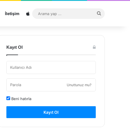
Sitemap
Arama
İletişim
yap
...
Kayıt Ol
Unuttunuz mu?
Beni hatırla
Kayıt Ol