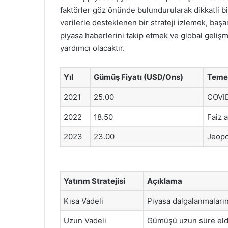
faktörler göz önünde bulundurularak dikkatli b
verilerle desteklenen bir strateji izlemek, başar
piyasa haberlerini takip etmek ve global gelişme
yardımcı olacaktır.
Yıl
Gümüş Fiyatı (USD/Ons)
Temel
2021
25.00
COVID
2022
18.50
Faiz a
2023
23.00
Jeopol
Yatırım Stratejisi
Açıklama
Kısa Vadeli
Piyasa dalgalanmaları
Uzun Vadeli
Gümüşü uzun süre eld