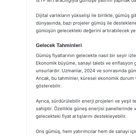
(ETF’ler) aracılığıyla gümüşe yatırım yapmak da
Dijital varlıkların yükselişi ile birlikte, gümüş g
dünyasında, bazı projeler gümüş ile desteklenen
gümüşün gelecekteki değerini artırabilecek yeni
Gelecek Tahminleri
Gümüş fiyatlarının gelecekte nasıl bir seyir i
Ekonomik büyüme, sanayi talebi ve enflasyon gib
unsurlardır. Uzmanlar, 2024 ve sonrasında gümü
Ancak, bu tahminler, küresel ekonomik durum ve
gösterebilir.
Ayrıca, sürdürülebilir enerji projeleri ve yeşil 
sahiptir. Özellikle güneş enerjisi panellerinde 
gelecekteki fiyat artışlarını destekleyebilir.
Ons gümüş, hem yatırımcılar hem de sanayi iç