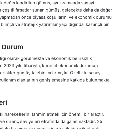
rak değerlendirilen gümüş, aynı zamanda sanayi
in çeşitli fırsatlar sunan gümüş, gelecekte daha da değer
m yapmadan önce piyasa koşullarını ve ekonomik durumu
linçli ve stratejik yatırımlar yapıldığında, kazançlı bir
l Durum
lığı olarak görülmekte ve ekonomik belirsizlik
r. 2023 yılı itibarıyla, küresel ekonomik durumun
 riskler gümüş talebini artırmıştır. Özellikle sanayi
kullanım alanlarının genişlemesine katkıda bulunmakta
eri
i hareketlerini tahmin etmek için önemli bir araçtır.
ve direnç seviyeleri etrafında dalgalanmaktadır. 25
önlü bir ivme kazanması için kritik bir eşik olarak