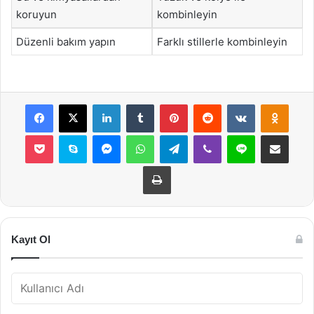
koruyun
kombinleyin
Düzenli bakım yapın
Farklı stillerle kombinleyin
Facebook
X
LinkedIn
Tumblr
Pinterest
Reddit
VKontakte
Odnok
Pocket
Skype
Messenger
WhatsApp
Telegram
Viber
Line
E-Posta ile payla
Yazdır
Kayıt Ol