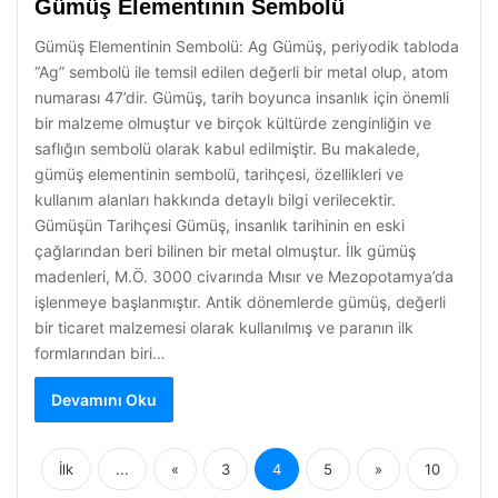
Gümüş Elementinin Sembolü
Gümüş Elementinin Sembolü: Ag Gümüş, periyodik tabloda
“Ag” sembolü ile temsil edilen değerli bir metal olup, atom
numarası 47’dir. Gümüş, tarih boyunca insanlık için önemli
bir malzeme olmuştur ve birçok kültürde zenginliğin ve
saflığın sembolü olarak kabul edilmiştir. Bu makalede,
gümüş elementinin sembolü, tarihçesi, özellikleri ve
kullanım alanları hakkında detaylı bilgi verilecektir.
Gümüşün Tarihçesi Gümüş, insanlık tarihinin en eski
çağlarından beri bilinen bir metal olmuştur. İlk gümüş
madenleri, M.Ö. 3000 civarında Mısır ve Mezopotamya’da
işlenmeye başlanmıştır. Antik dönemlerde gümüş, değerli
bir ticaret malzemesi olarak kullanılmış ve paranın ilk
formlarından biri…
Devamını Oku
İlk
...
«
3
4
5
»
10