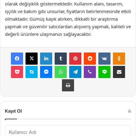
olarak değişiklik göstermektedir. Kullanım alanı, tasarım,
işçilik ve bakım gibi unsurlar, fiyatların belirlenmesinde etkili
olmaktadır. Gümüş kaşık alırken, dikkatli bir araştırma
yapmak ve güvenilir satıcılardan alışveriş yapmak, kaliteli ve
değerli ürünlere ulaşmanızı sağlayacaktır.
Facebook
X
LinkedIn
Tumblr
Pinterest
Reddit
VKontakte
Odnok
Pocket
Skype
Messenger
WhatsApp
Telegram
Viber
Line
E-Posta ile payla
Yazdır
Kayıt Ol