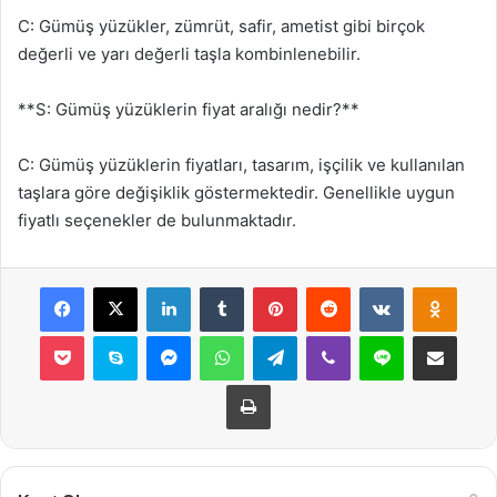
C: Gümüş yüzükler, zümrüt, safir, ametist gibi birçok
değerli ve yarı değerli taşla kombinlenebilir.
**S: Gümüş yüzüklerin fiyat aralığı nedir?**
C: Gümüş yüzüklerin fiyatları, tasarım, işçilik ve kullanılan
taşlara göre değişiklik göstermektedir. Genellikle uygun
fiyatlı seçenekler de bulunmaktadır.
Facebook
X
LinkedIn
Tumblr
Pinterest
Reddit
VKontakte
Odnok
Pocket
Skype
Messenger
WhatsApp
Telegram
Viber
Line
E-Posta ile payla
Yazdır