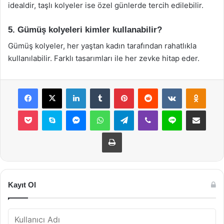
idealdir, taşlı kolyeler ise özel günlerde tercih edilebilir.
5. Gümüş kolyeleri kimler kullanabilir?
Gümüş kolyeler, her yaştan kadın tarafından rahatlıkla
kullanılabilir. Farklı tasarımları ile her zevke hitap eder.
Facebook
X
LinkedIn
Tumblr
Pinterest
Reddit
VKontakte
Odnok
Pocket
Skype
Messenger
WhatsApp
Telegram
Viber
Line
E-Posta ile payla
Yazdır
Kayıt Ol