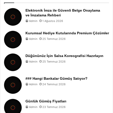
Elektronik İmza ile Güvenli Belge Onaylama
ve İmzalama Rehberi
Admin
1 Ağustos 2026
Kurumsal Hediye Kutularında Premium Çözümler
Admin
25 Temmuz 2026
Düğününüz İçin Salsa Koreografisi Hazırlayın
Admin
25 Temmuz 2026
### Hangi Bankalar Gümüş Satıyor?
Admin
24 Temmuz 2026
Günlük Gümüş Fiyatları
Admin
23 Temmuz 2026