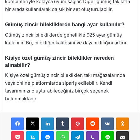
kombinleriyle kolayca uyum sağlar. Diğer gümüş takılarla
bir arada kullanılarak da şık bir set oluşturulabilir.
Gümüş zincir bilekliklerde hangi ayar kullanılır?
Gümüş zincir bilekliklerde genellikle 925 ayar gümüş
kullanılır. Bu, bilekliğin kalitesini ve dayanıklılığını artırır.
Kişiye özel gümüş zincir bileklikler nereden
alınabilir?
Kişiye özel gümüş zincir bileklikler, takı mağazalarında
veya online platformlarda sipariş edilebilir. Kendi
tasarımınızı oluşturabileceğiniz birçok seçenek
bulunmaktadır.
Facebook
X
LinkedIn
Tumblr
Pinterest
Reddit
VKontakte
Odnok
Pocket
Skype
Messenger
WhatsApp
Telegram
Viber
Line
E-Posta ile payla