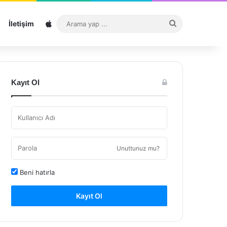
Sitemap
Arama
İletişim
yap
...
Kayıt Ol
Unuttunuz mu?
Beni hatırla
Kayıt Ol