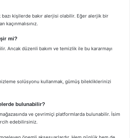
zı kişilerde bakır alerjisi olabilir. Eğer alerjik bir
an kaçınmalısınız.
şir mi?
ir. Ancak düzenli bakım ve temizlik ile bu kararmayı
izleme solüsyonu kullanmak, gümüş bilekliklerinizi
relerde bulunabilir?
ı mağazasında ve çevrimiçi platformlarda bulunabilir. İsim
cih edebilirsiniz.
i simgeleyen önemli aksesuarlardır. Hem günlük hem de