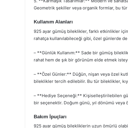
5. **Karmaşık Tasarımlar:** Modern ve sanatsal 
Geometrik şekiller veya organik formlar, bu tür b
Kullanım Alanları
925 ayar gümüş bileklikler, farklı etkinlikler i
rahatça kullanılabileceği gibi, özel günlerde de 
– **Günlük Kullanım:** Sade bir gümüş bilekli
rahat hem de şık bir görünüm elde etmek isteyen
– **Özel Günler:** Düğün, nişan veya özel kutla
bileklikler tercih edilebilir. Bu tür bileklikler, kı
– **Hediye Seçeneği:** Kişiselleştirilebilen gü
bir seçenektir. Doğum günü, yıl dönümü veya öze
Bakım İpuçları
925 ayar gümüş bilekliklerin uzun ömürlü olabil