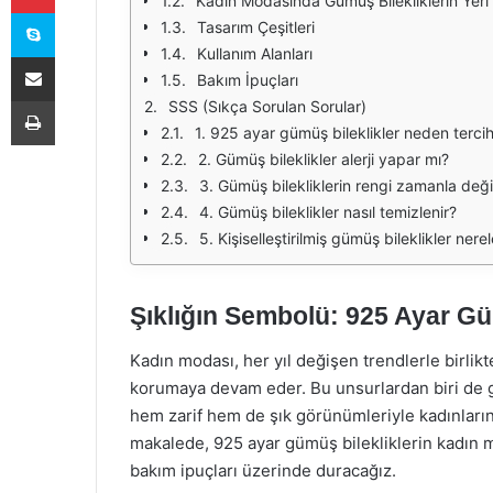
Kadın Modasında Gümüş Bilekliklerin Yeri
Skype
Tasarım Çeşitleri
Kullanım Alanları
E-Posta ile paylaş
Bakım İpuçları
Yazdır
SSS (Sıkça Sorulan Sorular)
1. 925 ayar gümüş bileklikler neden tercih
2. Gümüş bileklikler alerji yapar mı?
3. Gümüş bilekliklerin rengi zamanla deği
4. Gümüş bileklikler nasıl temizlenir?
5. Kişiselleştirilmiş gümüş bileklikler nere
Şıklığın Sembolü: 925 Ayar G
Kadın modası, her yıl değişen trendlerle birlikt
korumaya devam eder. Bu unsurlardan biri de gü
hem zarif hem de şık görünümleriyle kadınların
makalede, 925 ayar gümüş bilekliklerin kadın mod
bakım ipuçları üzerinde duracağız.