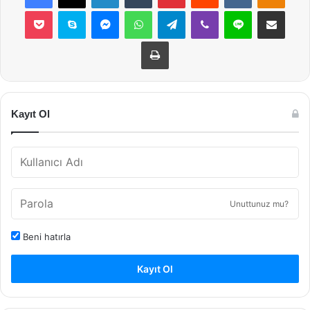
Pocket
Skype
Messenger
WhatsApp
Telegram
Viber
Line
E-Posta ile payla
Yazdır
Kayıt Ol
Unuttunuz mu?
Beni hatırla
Kayıt Ol