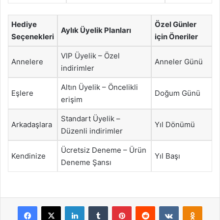
Hediye
Özel Günler
Aylık Üyelik Planları
Seçenekleri
için Öneriler
VIP Üyelik – Özel
Annelere
Anneler Günü
indirimler
Altın Üyelik – Öncelikli
Eşlere
Doğum Günü
erişim
Standart Üyelik –
Arkadaşlara
Yıl Dönümü
Düzenli indirimler
Ücretsiz Deneme – Ürün
Kendinize
Yıl Başı
Deneme Şansı
Facebook
X
LinkedIn
Tumblr
Pinterest
Reddit
VKontakte
Odnok