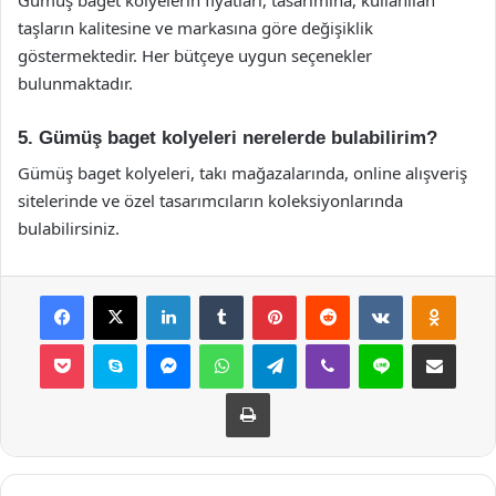
taşların kalitesine ve markasına göre değişiklik
göstermektedir. Her bütçeye uygun seçenekler
bulunmaktadır.
5. Gümüş baget kolyeleri nerelerde bulabilirim?
Gümüş baget kolyeleri, takı mağazalarında, online alışveriş
sitelerinde ve özel tasarımcıların koleksiyonlarında
bulabilirsiniz.
Facebook
X
LinkedIn
Tumblr
Pinterest
Reddit
VKontakte
Odnok
Pocket
Skype
Messenger
WhatsApp
Telegram
Viber
Line
E-Posta ile payla
Yazdır