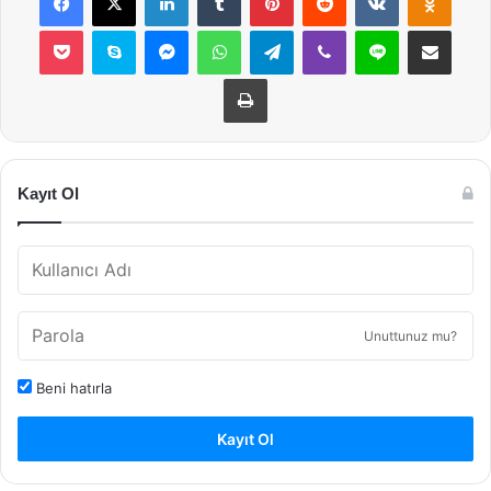
Pocket
Skype
Messenger
WhatsApp
Telegram
Viber
Line
E-Posta ile payla
Yazdır
Kayıt Ol
Unuttunuz mu?
Beni hatırla
Kayıt Ol