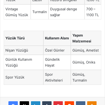
Vintage
Duygusal denge
700 –
Turmalin
Gümüş Yüzük
sağlar
1100 TL
Yapım
Yüzük Türü
Kullanım Alanı
Malzemesi
Nişan Yüzüğü
Özel Günler
Gümüş, Ametist
Günlük Kullanım
Gündelik
Gümüş, Oniks
Yüzüğü
Hayat
Spor
Gümüş,
Spor Yüzük
Aktiviteleri
Turmalin
Facebook
X
LinkedIn
Tumblr
Pinterest
Reddit
VKontakte
Odnok