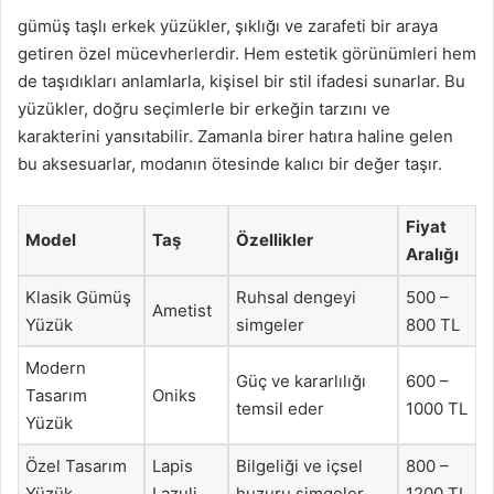
gümüş taşlı erkek yüzükler, şıklığı ve zarafeti bir araya
getiren özel mücevherlerdir. Hem estetik görünümleri hem
de taşıdıkları anlamlarla, kişisel bir stil ifadesi sunarlar. Bu
yüzükler, doğru seçimlerle bir erkeğin tarzını ve
karakterini yansıtabilir. Zamanla birer hatıra haline gelen
bu aksesuarlar, modanın ötesinde kalıcı bir değer taşır.
Fiyat
Model
Taş
Özellikler
Aralığı
Klasik Gümüş
Ruhsal dengeyi
500 –
Ametist
Yüzük
simgeler
800 TL
Modern
Güç ve kararlılığı
600 –
Tasarım
Oniks
temsil eder
1000 TL
Yüzük
Özel Tasarım
Lapis
Bilgeliği ve içsel
800 –
Yüzük
Lazuli
huzuru simgeler
1200 TL