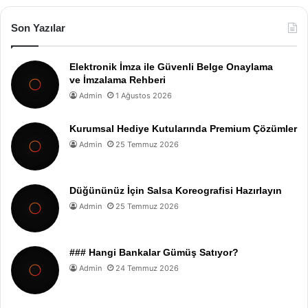
Son Yazılar
Elektronik İmza ile Güvenli Belge Onaylama
ve İmzalama Rehberi
Admin
1 Ağustos 2026
Kurumsal Hediye Kutularında Premium Çözümler
Admin
25 Temmuz 2026
Düğününüz İçin Salsa Koreografisi Hazırlayın
Admin
25 Temmuz 2026
### Hangi Bankalar Gümüş Satıyor?
Admin
24 Temmuz 2026