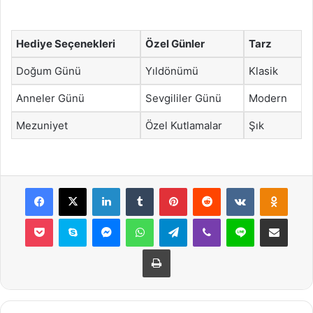
Hediye Seçenekleri
Özel Günler
Tarz
Doğum Günü
Yıldönümü
Klasik
Anneler Günü
Sevgililer Günü
Modern
Mezuniyet
Özel Kutlamalar
Şık
Facebook
X
LinkedIn
Tumblr
Pinterest
Reddit
VKontakte
Odnok
Pocket
Skype
Messenger
WhatsApp
Telegram
Viber
Line
E-Posta ile payla
Yazdır