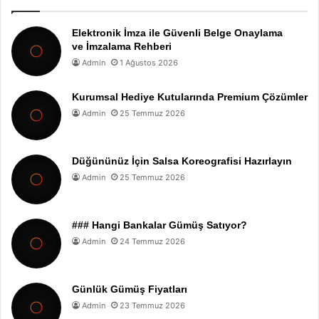
Elektronik İmza ile Güvenli Belge Onaylama
ve İmzalama Rehberi
Admin
1 Ağustos 2026
Kurumsal Hediye Kutularında Premium Çözümler
Admin
25 Temmuz 2026
Düğününüz İçin Salsa Koreografisi Hazırlayın
Admin
25 Temmuz 2026
### Hangi Bankalar Gümüş Satıyor?
Admin
24 Temmuz 2026
Günlük Gümüş Fiyatları
Admin
23 Temmuz 2026