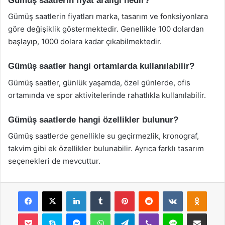
Gümüş saatlerin fiyat aralığı nedir?
Gümüş saatlerin fiyatları marka, tasarım ve fonksiyonlara
göre değişiklik göstermektedir. Genellikle 100 dolardan
başlayıp, 1000 dolara kadar çıkabilmektedir.
Gümüş saatler hangi ortamlarda kullanılabilir?
Gümüş saatler, günlük yaşamda, özel günlerde, ofis
ortamında ve spor aktivitelerinde rahatlıkla kullanılabilir.
Gümüş saatlerde hangi özellikler bulunur?
Gümüş saatlerde genellikle su geçirmezlik, kronograf,
takvim gibi ek özellikler bulunabilir. Ayrıca farklı tasarım
seçenekleri de mevcuttur.
Facebook
X
LinkedIn
Tumblr
Pinterest
Reddit
VKontakte
Odnok
Pocket
Skype
Messenger
WhatsApp
Telegram
Viber
Line
E-Posta ile payla