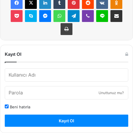
Pocket
Skype
Messenger
WhatsApp
Telegram
Viber
Line
E-Posta ile payla
Yazdır
Kayıt Ol
Unuttunuz mu?
Beni hatırla
Kayıt Ol