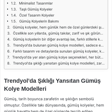
Minimalist Tasarımlar
Taşlı Gümüş Kolyeler
Özel Tasarım Kolyeler
Gümüş Kolyelerin Bakımı
Gümüş kolyeler, hem günlük hem de özel günlerdeki şıklığı tamamlamak için mükemmel bir aksesuardır. Trendyol'da bulunan gümüş kolye modelleri, farklı tasarımlarıyla her tarza ve her yaşa hitap eden seçenekler sunmaktadır. Minimalist tasarımlardan gösterişli parçalara kadar geniş bir yelpazede sunulan bu kolyeler, her biri kendi içinde bir sanat eseri gibi öne çıkmaktadır.
Özellikle son yıllarda, gümüş takılar, zarif ve şık görünümleriyle dikkat çekmektedir. Trendyol'daki gümüş kolye modelleri, hem günümüzdeki trendleri yansıtan hem de klasik unsurları barındıran tasarımlar sunmaktadır. Örneğin, ince zincirler üzerine yerleştirilmiş taş detayları veya özel motiflerle zenginleştirilmiş kolyeler, kullanıcılarına hem modern hem de zarif bir görünüm kazandırmaktadır.
Gümüş kolyelerin bir diğer avantajı ise, farklı stillerle kolaylıkla kombinlenebilmesidir. Spor bir kıyafetle de, şık bir elbiseyle de uyum sağlayabilen bu aksesuarlar, her ortamda konforlu bir kullanım sunar. Özellikle katmanlı gümüş kolye kullanımı, son dönemlerde oldukça popüler hale gelmiştir. Farklı uzunluklarda birkaç kolyenin bir arada kullanılması, hem dikkat çekici hem de stil sahibi bir görünüm oluşturur.
Trendyol'da bulunan gümüş kolye modelleri, sadece estetik açıdan değil, aynı zamanda kalitesi ile de öne çıkmaktadır. Kullanılan gümüş malzemeler, uzun ömürlü ve dayanıklı olmaları ile bilinir. Ayrıca, bu kolyelerin bakımı oldukça kolaydır. Doğru saklama ve temizlik yöntemleri ile gümüş kolyeniz, ilk günkü ışıltısını uzun süre koruyabilir.
Farklı tasarım ve detaylarda sunulan gümüş kolyeler, kişisel zevklerinizi yansıtmak için harika bir fırsat sunmaktadır. Kalp motifli kolyeler, sevginizi ifade etmek için ideal bir hediye seçeneği olabilirken, geometrik şekillerdeki kolyeler modern bir görünüm sunmaktadır. Ayrıca, isim veya özel bir tarih gibi kişisel detaylarla özelleştirilebilen kolye modelleri de bulunmaktadır.
Trendyol'da yer alan gümüş kolye seçenekleri, her bütçeye uygun fiyat aralıklarıyla da dikkat çekmektedir. Hem uygun fiyatlı hem de lüks görünüm sunan birçok model, alışveriş yapanların beğenisine sunulmuştur. Bu sayede, herkes bütçesine uygun bir gümüş kolye bulabilir ve stilini tamamlayabilir.
Trendyol'da şıklığı yansıtan gümüş kolye modelleri, zarif tasarımları ve kaliteli malzemeleri ile her kadının takı koleksiyonunda mutlaka bulunması gereken parçalardır. Trendyol'un sunduğu geniş seçenekler sayesinde, her zevke ve her tarza uygun bir gümüş kolye bulmak mümkün. Şıklığı ve zarafeti bir arada sunan bu kolyeler, hem kendinize hem de sevdiklerinize alabileceğiniz harika hediyelerdir.
Trendyol’da Şıklığı Yansıtan Gümüş
Kolye Modelleri
Gümüş, tarih boyunca zarafetin ve şıklığın sembolü
olmuştur. Özellikle takı dünyasında, gümüş kolyeler, hem
günlük hayatta hem de özel günlerde tercih edilen