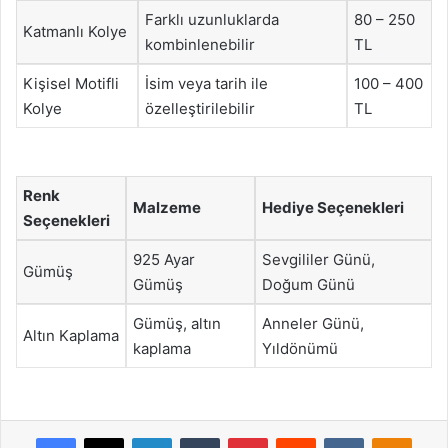
Farklı uzunluklarda
80 – 250
Katmanlı Kolye
kombinlenebilir
TL
Kişisel Motifli
İsim veya tarih ile
100 – 400
Kolye
özelleştirilebilir
TL
Renk
Malzeme
Hediye Seçenekleri
Seçenekleri
925 Ayar
Sevgililer Günü,
Gümüş
Gümüş
Doğum Günü
Gümüş, altın
Anneler Günü,
Altın Kaplama
kaplama
Yıldönümü
Facebook
X
LinkedIn
Tumblr
Pinterest
Reddit
VKontakte
Odnok