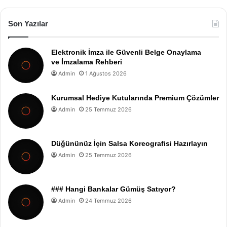
Son Yazılar
Elektronik İmza ile Güvenli Belge Onaylama
ve İmzalama Rehberi
Admin
1 Ağustos 2026
Kurumsal Hediye Kutularında Premium Çözümler
Admin
25 Temmuz 2026
Düğününüz İçin Salsa Koreografisi Hazırlayın
Admin
25 Temmuz 2026
### Hangi Bankalar Gümüş Satıyor?
Admin
24 Temmuz 2026