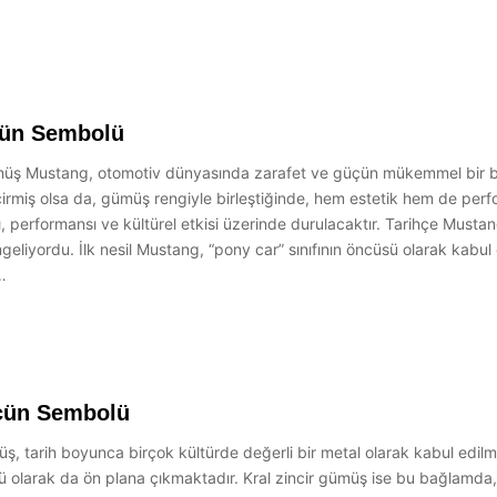
cün Sembolü
 Mustang, otomotiv dünyasında zarafet ve güçün mükemmel bir birle
irmiş olsa da, gümüş rengiyle birleştiğinde, hem estetik hem de per
 performansı ve kültürel etkisi üzerinde durulacaktır. Tarihçe Musta
eliyordu. İlk nesil Mustang, “pony car” sınıfının öncüsü olarak kabul e
…
ücün Sembolü
, tarih boyunca birçok kültürde değerli bir metal olarak kabul edilmi
lü olarak da ön plana çıkmaktadır. Kral zincir gümüş ise bu bağlamda, 