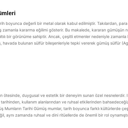
ümleri
 boyunca değerli bir metal olarak kabul edilmiştir. Takılardan, para
ş zamanla kararma eğilimi gösterir. Bu makalede, kararan gümüşün ned
ılı bir görünüme sahiptir. Ancak, çeşitli etmenler nedeniyle zamanla 
ş, havada bulunan sülfür bileşenleriyle tepki vererek gümüş sülfür (
tesinde, duygusal ve estetik bir deneyim sunan özel nesnelerdir. Işıltı
rihinden, kullanım alanlarından ve ruhsal etkilerinden bahsedeceğiz. 
üş Mumların Tarihi Gümüş mumlar, tarih boyunca farklı kültürlerde çeşit
l, aynı zamanda ruhsal ve dini ritüellerde de önemli bir rol oynamıştır