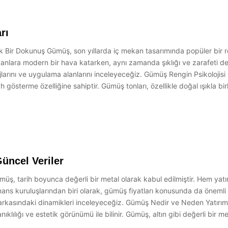
rı
 Bir Dokunuş Gümüş, son yıllarda iç mekan tasarımında popüler bir 
nlara modern bir hava katarken, aynı zamanda şıklığı ve zarafeti d
jlarını ve uygulama alanlarını inceleyeceğiz. Gümüş Rengin Psikolojisi
erah gösterme özelliğine sahiptir. Gümüş tonları, özellikle doğal ışıkla
üncel Veriler
ş, tarih boyunca değerli bir metal olarak kabul edilmiştir. Hem yatır
nans kuruluşlarından biri olarak, gümüş fiyatları konusunda da önemli b
ın arkasındaki dinamikleri inceleyeceğiz. Gümüş Nedir ve Neden Yatırı
nıklılığı ve estetik görünümü ile bilinir. Gümüş, altın gibi değerli bir m