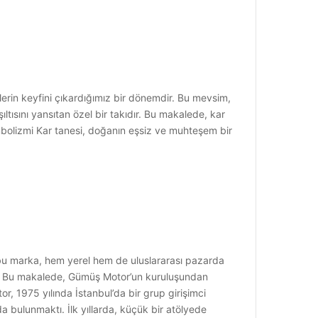
lerin keyfini çıkardığımız bir dönemdir. Bu mevsim,
ıltısını yansıtan özel bir takıdır. Bu makalede, kar
embolizmi Kar tanesi, doğanın eşsiz ve muhteşem bir
n bu marka, hem yerel hem de uluslararası pazarda
iştir. Bu makalede, Gümüş Motor’un kuruluşundan
r, 1975 yılında İstanbul’da bir grup girişimci
a bulunmaktı. İlk yıllarda, küçük bir atölyede