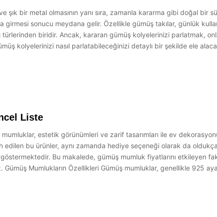
ve şık bir metal olmasının yanı sıra, zamanla kararma gibi doğal bir 
yona girmesi sonucu meydana gelir. Özellikle gümüş takılar, günlük kul
akı türlerinden biridir. Ancak, kararan gümüş kolyelerinizi parlatmak, on
 kolyelerinizi nasıl parlatabileceğinizi detaylı bir şekilde ele alac
cel Liste
mluklar, estetik görünümleri ve zarif tasarımları ile ev dekorasyonun
ih edilen bu ürünler, aynı zamanda hediye seçeneği olarak da oldukça
k göstermektedir. Bu makalede, gümüş mumluk fiyatlarını etkileyen faktör
 Gümüş Mumlukların Özellikleri Gümüş mumluklar, genellikle 925 ayar g