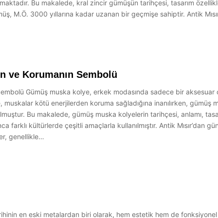
ktadır. Bu makalede, kral zincir gümüşün tarihçesi, tasarım özellikler
ümüş, M.Ö. 3000 yıllarına kadar uzanan bir geçmişe sahiptir. Antik Mıs
ın ve Korumanın Sembolü
Sembolü Gümüş muska kolye, erkek modasında sadece bir aksesuar ol
re, muskalar kötü enerjilerden koruma sağladığına inanılırken, gümüş
 olmuştur. Bu makalede, gümüş muska kolyelerin tarihçesi, anlamı, tasa
a farklı kültürlerde çeşitli amaçlarla kullanılmıştır. Antik Mısır’dan
r, genellikle…
ihinin en eski metalardan biri olarak, hem estetik hem de fonksiyonel