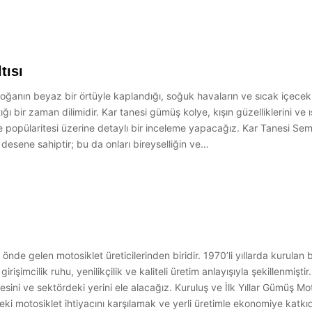
tısı
 doğanın beyaz bir örtüyle kaplandığı, soğuk havaların ve sıcak içecek
ğı bir zaman dilimidir. Kar tanesi gümüş kolye, kışın güzelliklerini ve ış
ve popülaritesi üzerine detaylı bir inceleme yapacağız. Kar Tanesi S
 desene sahiptir; bu da onları bireyselliğin ve…
de gelen motosiklet üreticilerinden biridir. 1970’li yıllarda kurula
girişimcilik ruhu, yenilikçilik ve kaliteli üretim anlayışıyla şekillenm
ini ve sektördeki yerini ele alacağız. Kuruluş ve İlk Yıllar Gümüş Moto
ki motosiklet ihtiyacını karşılamak ve yerli üretimle ekonomiye katkıd