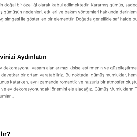
doğal bir özelliği olarak kabul edilmektedir. Kararmış gümüş, sadec
armış gümüşün nedenleri, etkileri ve bakım yöntemleri hakkında derin
 simgesi ile gösterilen bir elementtir. Doğada genellikle saf halde
inizi Aydınlatın
 dekorasyonu, yaşam alanlarımızı kişiselleştirmenin ve güzelleştirmenin 
ve davetkar bir ortam yaratabiliriz. Bu noktada, gümüş mumluklar, hem ş
okunuş katarken, aynı zamanda romantik ve huzurlu bir atmosfer oluş
ını ve ev dekorasyonundaki önemini ele alacağız. Gümüş Mumlukların Ta
 mumlar…
lır?